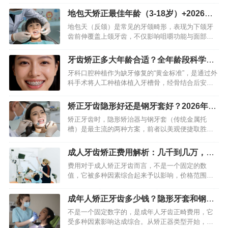
化的医治方案，成年人的颌骨虽说已经固定成型
地包天矫正最佳年龄（3-18岁）+2026年
了，然而牙齿依旧能够在专…
价格明细｜避坑指南
地包天（反颌）是常见的牙颌畸形，表现为下颌牙
齿前伸覆盖上颌牙齿，不仅影响咀嚼功能与面部美
观，还可能随生长加重颌骨发育异常。不少家长和
成年人关心地包天矫正的最佳年龄与费用，其实二
牙齿矫正多大年龄合适？全年龄段科学指
者紧密相关——年龄不同，…
南（2026版）
牙科口腔种植作为缺牙修复的“黄金标准”，是通过外
科手术将人工种植体植入牙槽骨，经骨结合后安装
牙冠，模拟天然牙齿形态与功能的现代化技术。相
较于传统镶牙方式，它凭借稳固性强、美观自然、
矫正牙齿隐形好还是钢牙套好？2026年精
不损伤邻牙等优势，成…
准对比指南
矫正牙齿时，隐形矫治器与钢牙套（传统金属托
槽）是最主流的两种方案，前者以美观便捷取胜，
后者以性价比高、效果确切立足。不少矫正人群都
会陷入“选隐形还是钢牙套”的纠结，实则两者无绝对
成人牙齿矫正费用解析：几千到几万，到
优劣，核心取决于口腔畸…
底怎么算
费用对于成人矫正牙齿而言，不是一个固定的数
值，它被多种因素综合起来予以影响，价格范围在
数千元到数万元之间。若想得到准确的预算，不能
仅仅去看单方面的报价，一定要知晓费用所构成的
成年人矫正牙齿多少钱？隐形牙套和钢牙
完整框架，并且结合自身牙齿…
价格差多少？
不是一个固定数字的，是成年人牙齿正畸费用，它
受多种因素影响达成综合。从矫正器类型开始，到