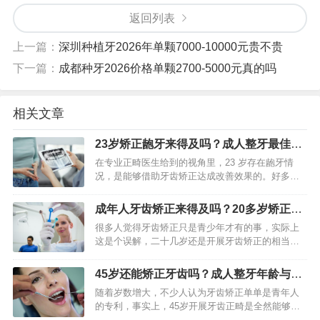
返回列表
上一篇：
深圳种植牙2026年单颗7000-10000元贵不贵
下一篇：
成都种牙2026价格单颗2700-5000元真的吗
相关文章
23岁矫正龅牙来得及吗？成人整牙最佳时
机与时长详解
在专业正畸医生给到的视角里，23 岁存在龅牙情
况，是能够借助牙齿矫正达成改善效果的。好多人
错误地觉得牙齿矫正只是青少年才有的“专利”，事实
上成年人的颌骨尽管已经发育到定型状态，不过牙
成年人牙齿矫正来得及吗？20多岁矫正要
齿依旧能够于科学施…
多久、多少钱
很多人觉得牙齿矫正只是青少年才有的事，实际上
这是个误解，二十几岁还是开展牙齿矫正的相当棒
的时期呢，成年之后骨骼虽说已经固定成型了，然
而牙齿在牙槽骨里一辈子都是可以挪动的，当代正
45岁还能矫正牙齿吗？成人整牙年龄与条
畸技术绝对有本事安全、高…
件详解
随着岁数增大，不少人认为牙齿矫正单单是青年人
的专利，事实上，45岁开展牙齿正畸是全然能够行
得通的，重点在于全方位的口腔健康评定以及个性