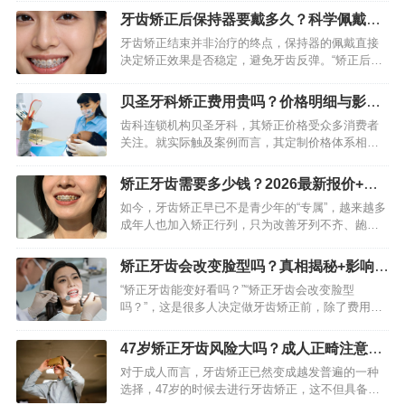
千元到五六万元人民币范围里，跨度相当大，弄明
牙齿矫正后保持器要戴多久？科学佩戴指
白费用的构成，可助你在咨…
南+避坑要点
牙齿矫正结束并非治疗的终点，保持器的佩戴直接
决定矫正效果是否稳定，避免牙齿反弹。“矫正后保
持器要戴多久”是矫正患者术后最关心的问题，其实
佩戴时长没有统一标准，需结合年龄、牙齿情况、
贝圣牙科矫正费用贵吗？价格明细与影响
矫正难度等因素综合判…
因素详解
齿科连锁机构贝圣牙科，其矫正价格受众多消费者
关注。就实际触及案例而言，其定制价格体系相对
明晰，然而具体所需费用会因矫治难度、矫治器种
类以及医生资历等诸多因素而出现较大不同。知悉
矫正牙齿需要多少钱？2026最新报价+省
价格组构，能够助力患者做…
钱避坑指南
如今，牙齿矫正早已不是青少年的“专属”，越来越多
成年人也加入矫正行列，只为改善牙列不齐、龅
牙、地包天等问题，重拾整齐笑容。但提及矫正，
大家最关心的还是“矫正牙齿需要多少钱”。其实，牙
矫正牙齿会改变脸型吗？真相揭秘+影响程
齿矫正没有统一定价…
度全解析
“矫正牙齿能变好看吗？”“矫正牙齿会改变脸型
吗？”，这是很多人决定做牙齿矫正前，除了费用、
周期外最关心的问题。网上不乏“矫正牙齿堪比换头”
“正畸后圆脸变鹅蛋脸”的案例，也有不少人反馈“矫
47岁矫正牙齿风险大吗？成人正畸注意事
正后脸型毫无变…
项详解
对于成人而言，牙齿矫正已然变成越发普遍的一种
选择，47岁的时候去进行牙齿矫正，这不但具备可