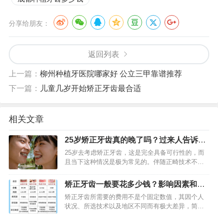
分享给朋友：
返回列表
上一篇：
柳州种植牙医院哪家好 公立三甲靠谱推荐
下一篇：
儿童几岁开始矫正牙齿最合适
相关文章
25岁矫正牙齿真的晚了吗？过来人告诉你
可行的方法与时间
25岁去考虑矫正牙齿，这是完全具备可行性的，而
且当下这种情况是极为常见的。伴随正畸技术不断
地发展，成人进行矫正已然不再属于难题了。好多
25岁上下的人，由于各种各样的缘故，在青少年阶
矫正牙齿一般要花多少钱？影响因素和价
段错失了矫正的机会，…
格范围详解
矫正牙齿所需要的费用不是个固定数值，其因个人
状况、所选技术以及地区不同而有极大差异，简单
讲，在国内，牙矫正这事儿整体所花费用大概在几