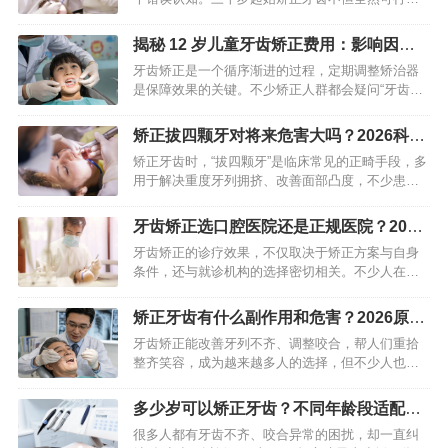
并且正愈发普遍起来。成年人的骨骼虽说已然定
型，然而牙齿在矫治力作用下依旧能够移动。重点
揭秘 12 岁儿童牙齿矫正费用：影响因素 +
在于拟定契合成年人生理特性…
高性价比方案
牙齿矫正是一个循序渐进的过程，定期调整矫治器
是保障效果的关键。不少矫正人群都会疑问“牙齿矫
正多久需要调整一次”，其实调整间隔并非固定值，
核心取决于矫治器类型、牙齿畸形程度、年龄及牙
矫正拔四颗牙对将来危害大吗？2026科学
齿移动进度，通常在4…
解惑指南
矫正牙齿时，“拔四颗牙”是临床常见的正畸手段，多
用于解决重度牙列拥挤、改善面部凸度，不少患者
及家长都会担忧“拔牙对将来危害大”，甚至因恐惧拒
绝拔牙矫正。实则在专业医生评估与规范操作下，
牙齿矫正选口腔医院还是正规医院？2026
拔牙矫正的安全性…
精准抉择指南
牙齿矫正的诊疗效果，不仅取决于矫正方案与自身
条件，还与就诊机构的选择密切相关。不少人在矫
正时都会纠结：选专业口腔医院还是综合类正规医
院的口腔科？两者各有优势，适配不同需求与场
矫正牙齿有什么副作用和危害？2026原创
景，无绝对优劣之分，核心在…
科普+避坑指南
牙齿矫正能改善牙列不齐、调整咬合，帮人们重拾
整齐笑容，成为越来越多人的选择，但不少人也会
担心“矫正牙齿有什么副作用和危害”。其实，正规正
畸治疗的副作用大多是短期、可缓解的正常反应，
多少岁可以矫正牙齿？不同年龄段适配指
而严重危害多源于不规…
南（2026最新）
很多人都有牙齿不齐、咬合异常的困扰，却一直纠