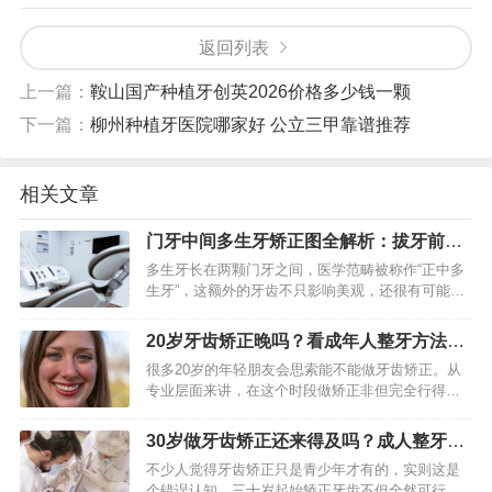
返回列表
上一篇：
鞍山国产种植牙创英2026价格多少钱一颗
下一篇：
柳州种植牙医院哪家好 公立三甲靠谱推荐
相关文章
门牙中间多生牙矫正图全解析：拔牙前后
对比、效果一目了然
多生牙长在两颗门牙之间，医学范畴被称作“正中多
生牙”，这额外的牙齿不只影响美观，还很有可能致
使门牙出现缝隙、变得拥挤、牙根被吸收，甚至引
发囊肿。医生制定方案以及患者理解治疗，关键所
20岁牙齿矫正晚吗？看成年人整牙方法与
依据的是矫正图，其中…
注意事项
很多20岁的年轻朋友会思索能不能做牙齿矫正。从
专业层面来讲，在这个时段做矫正非但完全行得
通，并且还是一个颇为常见的时机。成年过后，颌
骨发育尽管已经固定，然而牙槽骨的改建能力依旧
30岁做牙齿矫正还来得及吗？成人整牙需
存在，牙齿依旧能够在科学…
要多长时间
不少人觉得牙齿矫正只是青少年才有的，实则这是
个错误认知。三十岁起始矫正牙齿不但全然可行，