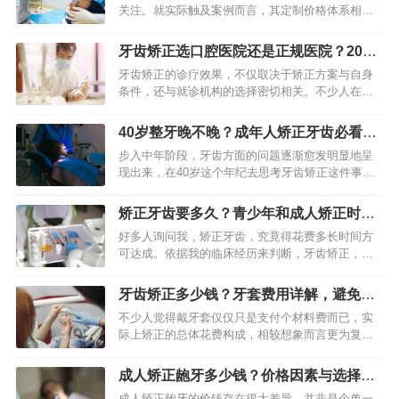
关注。就实际触及案例而言，其定制价格体系相对
明晰，然而具体所需费用会因矫治难度、矫治器种
类以及医生资历等诸多因素而出现较大不同。知悉
牙齿矫正选口腔医院还是正规医院？2026
价格组构，能够助力患者做…
精准抉择指南
牙齿矫正的诊疗效果，不仅取决于矫正方案与自身
条件，还与就诊机构的选择密切相关。不少人在矫
正时都会纠结：选专业口腔医院还是综合类正规医
院的口腔科？两者各有优势，适配不同需求与场
40岁整牙晚不晚？成年人矫正牙齿必看指
景，无绝对优劣之分，核心在…
南
步入中年阶段，牙齿方面的问题逐渐愈发明显地呈
现出来，在40岁这个年纪去思考牙齿矫正这件事，
则不仅是对于健康功能的一种追求进取行动，更是
旨在有效提高生活品质质量并且切实可行的一种
矫正牙齿要多久？青少年和成人矫正时间
选。和青少年时期相比较而…
大不同
好多人询问我，矫正牙齿，究竟得花费多长时间方
可达成。依据我的临床经历来判断，牙齿矫正，可
不是一下子就能完成的，它属于一个具备系统性的
生物改建进程，一般是以 “年” 作为计算单位的。具
牙齿矫正多少钱？牙套费用详解，避免被
体所需的时长，会因…
低价坑
不少人觉得戴牙套仅仅只是支付个材料费而已，实
际上矫正的总体花费构成，相较想象而言更为复
杂。它并非是那种单一的标价情况，而是一种综合
了诸如检查、方案、材料、医生技术以及后续维护
成人矫正龅牙多少钱？价格因素与选择全
等方面的“打包服务”。只有…
解析
成人矫正龅牙的价钱存在很大差异，并非是个单一