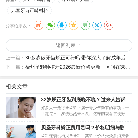
儿童牙齿正畸材料
分享给朋友：
返回列表
上一篇：
30多岁做牙齿矫正可行吗 带你深入了解成年后整牙的相关细节
下一篇：
福州单颗种植牙2026最新价格更新，区间在3800到5500元
相关文章
32岁矫正牙齿到底晚不晚？过来人告诉你
关键和真实效果
好多人士觉得牙齿矫正属于青少年独有的事项，一
旦超过三十岁便已然来不及。这样的观念致使好多
成年人于牙齿排列参差不齐、咬合出现问题之际选
择默默忍受。实际上，从专业层面来讲，牙齿移动
贝圣牙科矫正费用贵吗？价格明细与影响
的生物学根基是终身都存在…
因素详解
齿科连锁机构贝圣牙科，其矫正价格受众多消费者