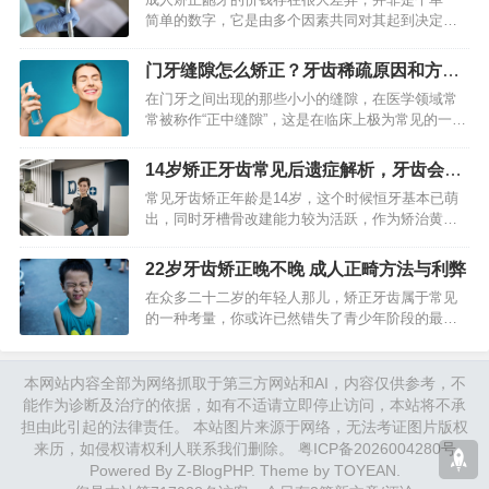
简单的数字，它是由多个因素共同对其起到决定作
用的，其范围在几千元到几万元之间徘徊不等，去
理解围绕着价格背后所存在的构成状况，能够助力
门牙缝隙怎么矫正？牙齿稀疏原因和方法
你做出更为明智的决策，从…
详解
在门牙之间出现的那些小小的缝隙，在医学领域常
常被称作“正中缝隙”，这是在临床上极为常见的一种
牙齿方面的状况。它有可能是源自多种不同的因
素，然而不管其原因究竟怎样，现今的牙齿矫正技
14岁矫正牙齿常见后遗症解析，牙齿会松
术已然能够提供多种具备…
动吗？
常见牙齿矫正年龄是14岁，这个时候恒牙基本已萌
出，同时牙槽骨改建能力较为活跃，作为矫治黄金
时期之一存在。许多家长以及孩子在考虑正畸之
际，最担忧的便是“后遗症”问题。事实上，于正规治
22岁牙齿矫正晚不晚 成人正畸方法与利弊
疗状况下，大多数所谓…
在众多二十二岁的年轻人那儿，矫正牙齿属于常见
的一种考量，你或许已然错失了青少年阶段的最佳
矫正时刻，然而这并不表明已然很晚，成年时期进
行正畸在技术层面是全然可行的，其目的不光在于
让牙齿排列整齐，更是关系…
本网站内容全部为网络抓取于第三方网站和AI，内容仅供参考，不
能作为诊断及治疗的依据，如有不适请立即停止访问，本站将不承
担由此引起的法律责任。 本站图片来源于网络，无法考证图片版权
来历，如侵权请权利人联系我们删除。
粤ICP备2026004280号
Powered By
Z-BlogPHP
. Theme by
TOYEAN
.