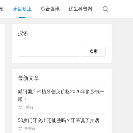
植
牙齿矫正
综合咨讯
优生科普网
搜索
Search
最新文章
咸阳国产种植牙创英价格2026年多少钱一
颗？
1秒前
50岁门牙突出还能整吗？牙医说了实话
36秒前