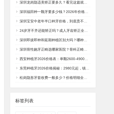
深圳龙岗隐适美矫正要多久？看完这篇就清楚了
深圳福田种一颗牙要多少钱？2026年价格全解析
深圳宝安中老年半口种牙价格，到底贵不贵？
24岁牙不齐还能矫正吗？成人牙齿矫正全攻略
深圳即拔即种和延期种植区别大吗？哪种更划算？
深圳骨性龅牙正畸选哪家医院？骨科正畸避坑全攻略
西安种植牙2026价格表：单颗2600-4900元贵不贵？
东莞种植牙2026价格揭秘：2980元起，镇街哪家性价比高？
松岗隐形牙套收费一般多少？价格明细全解析
标签列表