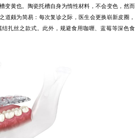
槽变黄也。陶瓷托槽自身为惰性材料，不会变色，然而
之道颇为简易：每次复诊之际，医生会更换崭新皮圈，
属结扎丝之款式。此外，规避食用咖喱、蓝莓等深色食