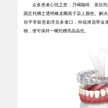
众多患者心忧之患，乃喝咖啡、茶后托
固定托槽之透明橡皮圈易于染上颜色。解决
你平常留意刷牙后多漱口，抑或择选带金
物，便可保持一嘴托槽亮晶晶也。