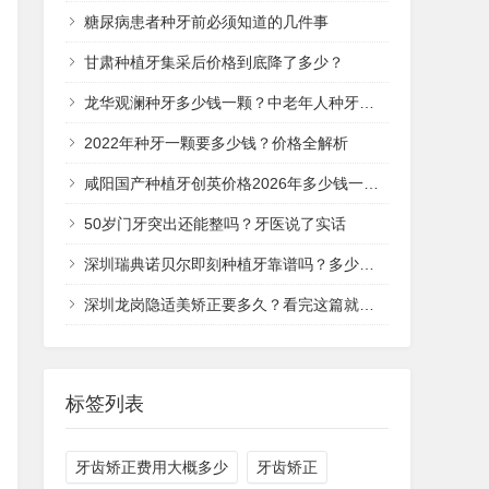
糖尿病患者种牙前必须知道的几件事
甘肃种植牙集采后价格到底降了多少？
龙华观澜种牙多少钱一颗？中老年人种牙价格全解析
2022年种牙一颗要多少钱？价格全解析
咸阳国产种植牙创英价格2026年多少钱一颗？
50岁门牙突出还能整吗？牙医说了实话
深圳瑞典诺贝尔即刻种植牙靠谱吗？多少钱一次？
深圳龙岗隐适美矫正要多久？看完这篇就清楚了
标签列表
牙齿矫正费用大概多少
牙齿矫正