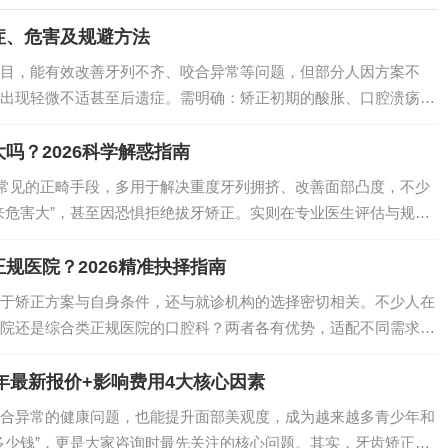
症、危害及规避方法
目，能有效改善牙列不齐、咬合异常等问题，但部分人因方案不
出现轻微不适甚至后遗症。需明确：矫正初期的酸胀、口腔溃疡等
而…
吗？2026科学解惑指南
床常见的正畸手段，多用于解决重度牙列拥挤、改善面部凸度，不少
来危害大”，甚至因恐惧拒绝拔牙矫正。实则在专业医生评估与规范
规医院？2026精准抉择指南
于矫正方案与自身条件，还与就诊机构的选择密切相关。不少人在
院还是综合类正规医院的口腔科？两者各有优势，适配不同需求与
…
6年最新报价+影响费用4大核心因素
合异常的健康问题，也能提升面部美观度，成为越来越多青少年和
多少钱”，更是大家咨询时最先关注的核心问题。其实，牙齿矫正没