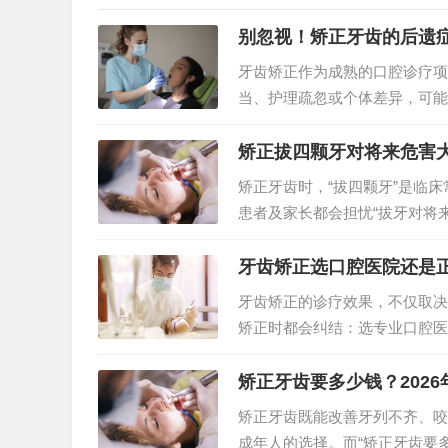
别忽视！矫正牙齿的后遗
牙齿矫正作为成熟的口腔诊疗项
当、护理疏忽或个体差异，可能
属正常反应，多数可自行缓解，
矫正拔四颗牙对将来危害大
矫正牙齿时，“拔四颗牙”是临
患者及家长都会担忧“拔牙对将
操作下，拔牙矫正的安全性…
牙齿矫正选口腔医院还是正
牙齿矫正的诊疗效果，不仅取决
矫正时都会纠结：选专业口腔医
场景，无绝对优劣之分，核心在
矫正牙齿要多少钱？202
矫正牙齿既能改善牙列不齐、咬
成年人的选择。而“矫正牙齿要