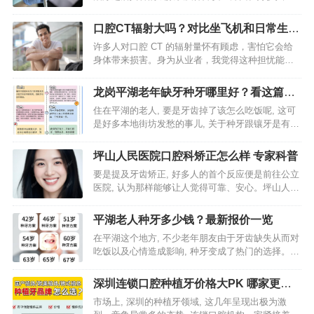
直接去询问“哪一家是好的”，然而答案不是随便的一
个名称。我更加倾向的行为是去陈述判断所使用的
口腔CT辐射大吗？对比坐飞机和日常生活
办法，且由于不同人的…
的辐射量
许多人对口腔 CT 的辐射量怀有顾虑，害怕它会给
身体带来损害。身为从业者，我觉得这种担忧能够
理解，不过我们得凭借客观的数据以及科学的视角
去看待。口腔 CT 的辐射剂量事实上远比不少人的
龙岗平湖老年缺牙种牙哪里好？看这篇就
想象要低，而且在…
够了
住在平湖的老人, 要是牙齿掉了该怎么吃饭呢, 这可
是好多本地街坊发愁的事儿, 关于种牙跟镶牙是有区
别的, 可不是简简单单安副假牙就结束了这么个情
况, 对于龙岗平湖那些老年朋友来讲, 出现缺牙要种
坪山人民医院口腔科矫正怎么样 专家科普
牙这件…
要是提及牙齿矫正, 好多人的首个反应便是前往公立
医院, 认为那样能够让人觉得可靠、安心。坪山人民
医院口腔科所开展的矫正项目, 的确引起了不少本地
居民的留意。身为长时间从事口腔正畸工作中专业
平湖老人种牙多少钱？最新报价一览
的人员, 我…
在平湖这个地方, 不少老年朋友由于牙齿缺失从而对
吃饭以及心情造成影响, 种牙变成了热门的选择。然
而一旦提及“种牙”, 大家最为关心的便是报价这方
面。老人种牙所需要的费用并非是单一的某个数字,
深圳连锁口腔种植牙价格大PK 哪家更划
它受到种…
算
市场上, 深圳的种植牙领域, 这几年呈现出极为激