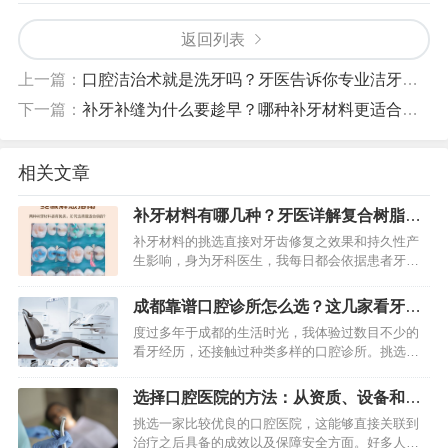
返回列表
上一篇：
口腔洁治术就是洗牙吗？牙医告诉你专业洁牙和普通洗牙的真正区别
下一篇：
补牙补缝为什么要趁早？哪种补牙材料更适合你？
相关文章
补牙材料有哪几种？牙医详解复合树脂和
玻璃离子的优缺点
补牙材料的挑选直接对牙齿修复之效果和持久性产
生影响，身为牙科医生，我每日都会依据患者牙齿
缺损所处的位置、大小以及个人之需求，于几种主
流材料里做出推荐，不存在一种材料是具备万能特
成都靠谱口腔诊所怎么选？这几家看牙体
性的，知晓它们的特点有益…
验好，种牙正畸经验足
度过多年于成都的生活时光，我体验过数目不少的
看牙经历，还接触过种类多样的口腔诊所。挑选出
一家比较好的口腔诊所，并非仅仅出于治疗所达成
的效果目的，更是求取看牙期间内心的安稳以及身
选择口腔医院的方法：从资质、设备和医
体感受得到的舒适体验值。…
生经验看哪家好
挑选一家比较优良的口腔医院，这能够直接关联到
治疗之后具备的成效以及保障安全方面。好多人会