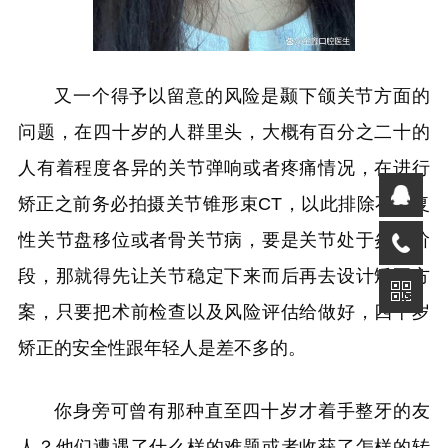
又一个得予以留意的风险是颞下颌关节方面的
问题，在四十岁的人群里头，大概有百分之二十的
人有着程度各异的关节弹响或者疼痛情况，在进行
矫正之前务必拍摄关节锥形束CT，以此排除不可复
性关节盘移位或者骨关节病，要是关节处于炎症阶
段，那就得先让关节稳定下来而后再去设计矫正方
案，只要把术前检查以及风险评估给做好，四十岁
矫正的安全性跟年轻人是差不多的。
你身旁可曾有那种直至四十岁才着手整牙的友
人？他们遭遇了什么样的难题或者收获了怎样的转