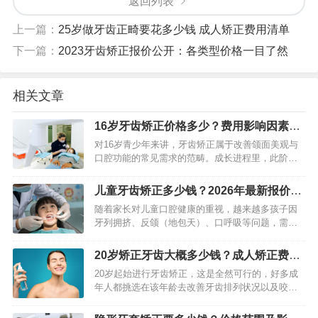
返回列表
上一篇：
25岁做牙齿正畸要花多少钱 成人矫正费用清单
下一篇：
2023牙齿矫正报价公开：各类型价格一目了然
相关文章
16岁牙齿矫正价格多少？费用影响因素全
解析
对16岁青少年来讲，牙齿矫正属于改善颌面美观与
口腔功能的常见需求的范畴。成长进程里，此阶段
青少年对自身形象关注度日益提升，牙齿矫正不但
能使笑容更具自信，还对提升口腔健康水平有益。
儿童牙齿矫正多少钱？2026年最新报价
家长向专业人士咨询牙齿…
+家长必看避坑指南
随着家长对儿童口腔健康的重视，越来越多孩子因
牙列拥挤、反颌（地包天）、口呼吸等问题，需要
进行牙齿矫正，而“儿童牙齿矫正多少钱”，成为众多
家长咨询时的核心诉求。不同于成年人矫正，儿童
20岁矫正牙齿大概多少钱？成人矫正费用
矫正需结合颌骨发育规…
详解
20岁起始进行牙齿矫正，这是全然可行的，好多成
年人都挑选在该年龄去改善牙齿排列状况以及咬合
方面的问题，20岁矫正所需费用并非是固定的，它
会受到矫治器类型、牙齿畸形复杂程度、所在城市