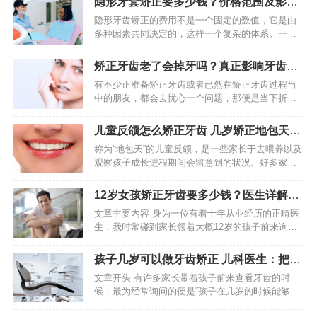
隐形牙套矫正要多少钱？价格范围及影响
消费水平以及诊所定位…
因素详解
隐形牙齿矫正的费用不是一个固定的数值，它是由
多种因素共同决定的，这样一个复杂的体系。一般
来说，国内市场上的隐形牙齿矫正总费用的区间，
大概是在2万到8万元人民币之间，这个跨度是比较
矫正牙齿老了会掉牙吗？真正影响牙齿寿
大的。了解费用背后的构…
命的是牙周健康
有不少正准备矫正牙齿或者已然在矫正牙齿过程当
中的朋友，都会去忧心一个问题，那便是当下折腾
自己牙齿，等步入老年之后，会不会相较于其他人
更早地出现松动进而脱落呢？实际上呀，这样的担
儿童反颌怎么矫正牙齿 几岁矫正地包天最
忧是源自于对牙齿移动原理…
合适
称为“地包天”的儿童反颌，是一些家长于去喂养以及
观察孩子成长进程期间会留意到的状况。好多家长
在察觉到孩子下牙覆盖上牙之际都会极其焦虑，忧
心会对脸型造成影响。实际上,儿童反颌是一个得要
12岁女孩矫正牙齿要多少钱？医生详解不
尽早着手干预的口腔…
同牙套价格差在哪
文章主要内容 身为一位有着十年从业经历的正畸医
生，我时常碰到家长领着大概12岁的孩子前来询问
矫正牙齿的花费有关问题 ， 这个年龄阶段的确属于
牙齿矫正最合适的阶段 ， 然而费用常常致使家长困
孩子几岁可以做牙齿矫正 儿科医生：把握
惑不清楚。…
三个黄金期效果好
文章开头 有许多家长带着孩子前来查看牙齿的时
候，最为经常询问的便是“孩子在几岁的时候能够进
行牙齿矫正”。实际上，这个问题不存在统一的标准