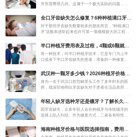
牙所需费用几何。这属于一个极为实际的问题，然
而答案并非是单一的某个数字。种植牙的价钱是一
个综合的体系，它会受到材料、技术、医生水平以
全口牙齿缺失怎么修复？6种种植满口牙方
及地区差异等多种多样因素…
案价格与优缺点对比
对于那些牙齿缺失数量较多的朋友而言，“种植满口
牙”这般表述听起来也许可算一项规模较大的工程，
然而它的确是当下恢复咀嚼功能以及面部外观最为
高效、最为持久的办法之一。在市面上存在着多种
半口种植牙费用表及过程，4颗或6颗就能
方案，其核心目标皆是…
种满口牙
有一种技术，叫半口种植牙技术，它是专门为上半
口或者下半口牙齿缺失的患者，准备的一种修复方
案，这种方案有着稳固、美观的特点，而且功能上
也接近真牙。该技术可不是要植入十几颗种植体，
武汉种一颗牙多少钱？2026种植牙价格费
它是通过植入少量种植体当…
用明细
身为一名于武汉口腔范畴里头工作了多年时长的医
师，我深切地明白牙齿缺失对于患者生活品质所产
生的影响。伴随技术的不断发展，种植牙已然成为
了修复缺失牙齿的主要通行选择。武汉因作为一座
年轻人缺牙选种牙还是镶牙？了解长久利
医疗资源充裕丰富的城市，…
弊再做决定
因牙齿缺失，众多年轻人会在种植牙与传统镶牙的
选择上陷入纠结。作为修复方式，二者各有特性，
然而选择的关键并非单纯的好坏之别，而是哪一种
方案对于你长期的口腔健康、生活质量以及实际状
海南种植牙价格与医院选择指南，费用多
况而言更为契合。年轻人的…
少？哪家好？