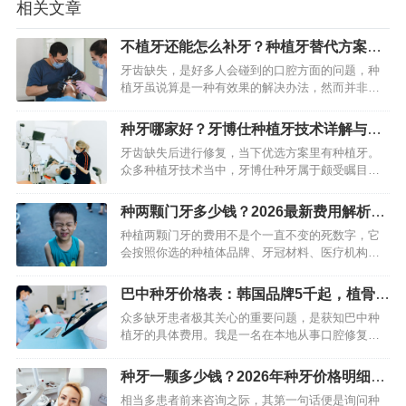
相关文章
不植牙还能怎么补牙？种植牙替代方案盘
点
牙齿缺失，是好多人会碰到的口腔方面的问题，种
植牙虽说算是一种有效果的解决办法，然而并非对
所有人都适宜。事实上，按照缺牙的数量、所处位
置、口腔状况以及患者自身的意愿，在临床上，还
种牙哪家好？牙博仕种植牙技术详解与适
有好多成熟又可靠的修复办…
用人群
牙齿缺失后进行修复，当下优选方案里有种植牙。
众多种植牙技术当中，牙博仕种牙属于颇受瞩目的
那一种技能，在临床应用这个范畴内越来越受广泛
关注意思。它主要是通过植入人工牙根这种办法，
种两颗门牙多少钱？2026最新费用解析与
进而切实恢复牙齿的功能以…
价格构成
种植两颗门牙的费用不是个一直不变的死数字，它
会按照你选的种植体品牌、牙冠材料、医疗机构、
所在地区等好多因素大幅波动，整体看单颗门牙种
植费用一般在1万到3万元范围，这样两颗门牙总体
巴中种牙价格表：韩国品牌5千起，植骨加
花费大概在2万至6万元…
钱
众多缺牙患者极其关心的重要问题，是获知巴中种
植牙的具体费用。我是一名在本地从事口腔修复工
作多年的专业医生，接触过大量种植案例，因经验
丰富，对当地市场价格情况，以及各类技术选择，
种牙一颗多少钱？2026年种牙价格明细
有着深入而详实的了解。…
表，种植牙费用从6千到2万+都有
相当多患者前来咨询之际，其第一句话便是询问种