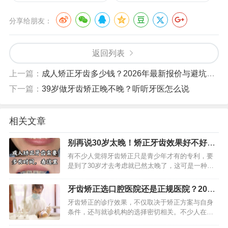
分享给朋友：
返回列表
上一篇：
成人矫正牙齿多少钱？2026年最新报价与避坑指南
下一篇：
39岁做牙齿矫正晚不晚？听听牙医怎么说
相关文章
别再说30岁太晚！矫正牙齿效果好不好，
关键看这几点
有不少人觉得牙齿矫正只是青少年才有的专利，要
是到了30岁才去考虑就已然太晚了，这可是一种相
当普遍的误解，事实上，成年之后开展牙齿矫正不
但绝对可行，而且愈发普遍，关键之处在于你是不
牙齿矫正选口腔医院还是正规医院？2026
是清楚成年正畸的特性，…
精准抉择指南
牙齿矫正的诊疗效果，不仅取决于矫正方案与自身
条件，还与就诊机构的选择密切相关。不少人在矫
正时都会纠结：选专业口腔医院还是综合类正规医