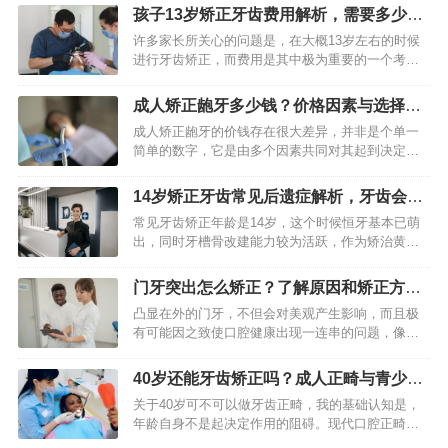
院的口腔科？两者各有优势，适配不同需求与场
孩子13岁矫正牙齿费用解析，需要多少
景，无绝对优劣之分，核心在…
钱？方法怎么选？
许多家长所关心的问题是，在大概13岁左右的时候
进行牙齿矫正，而费用是其中极为重要的一个考量
因素。孩子这个年龄正处在矫治的黄金时期，然而
具体的花费并不是一个固定不变的数字，它会受到
成人矫正龅牙多少钱？价格因素与选择全
矫正方法的影响，会受到…
解析
成人矫正龅牙的价钱存在很大差异，并非是个单一
简单的数字，它是由多个因素共同对其起到决定作
用的，其范围在几千元到几万元之间徘徊不等，去
理解围绕着价格背后所存在的构成状况，能够助力
14岁矫正牙齿常见后遗症解析，牙齿会松
你做出更为明智的决策，从…
动吗？
常见牙齿矫正年龄是14岁，这个时候恒牙基本已萌
出，同时牙槽骨改建能力较为活跃，作为矫治黄金
时期之一存在。许多家长以及孩子在考虑正畸之
际，最担忧的便是“后遗症”问题。事实上，于正规治
门牙突出怎么矫正？了解原因和矫正方
疗状况下，大多数所谓…
法，改善美观与健康
凸显在外的门牙，不但会对美观产生影响，而且极
有可能因之致使口腔健康出现一连串的问题，像增
添牙齿受到外伤的风险，造成咀嚼功能有所下降，
甚至于弄出颞下颌关节出现紊乱失调的状况。就大
40岁还能牙齿矫正吗？成人正畸与青少年
多数患者而言，及时去寻觅…
的区别
关于40岁可不可以做牙齿正畸，我的基础认知是，
年龄自身不是起决定作用的阻碍。现代口腔正畸技
术在发展，这使得包括40岁以上人群的成年人，全