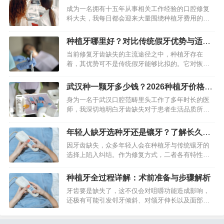
些都极为关键。本文会依据…
起，详解费用构成
成为一名拥有十五年从事相关工作经验的口腔修复
科大夫，我每日都会迎来大量围绕种植牙费用的询
问。当中，“半口植牙”鉴于牵涉多颗牙齿，费用形成
相对繁杂，是众人普遍关注且极易产生疑惑的范
种植牙哪里好？对比传统假牙优势与适合
围。它不是一个不变的数…
人群
当前修复牙齿缺失的主流途径之中，种植牙存在
着，其优势可不是传统假牙能够比拟的。它对恢复
咀嚼功能很有效果，能达到较大程度范围，不但外
观看上去逼真，而且对于邻牙不会造成损伤，是一
武汉种一颗牙多少钱？2026种植牙价格费
种具备长期特性、稳定性质的…
用明细
身为一名于武汉口腔范畴里头工作了多年时长的医
师，我深切地明白牙齿缺失对于患者生活品质所产
生的影响。伴随技术的不断发展，种植牙已然成为
了修复缺失牙齿的主要通行选择。武汉因作为一座
年轻人缺牙选种牙还是镶牙？了解长久利
医疗资源充裕丰富的城市，…
弊再做决定
因牙齿缺失，众多年轻人会在种植牙与传统镶牙的
选择上陷入纠结。作为修复方式，二者各有特性，
然而选择的关键并非单纯的好坏之别，而是哪一种
方案对于你长期的口腔健康、生活质量以及实际状
种植牙全过程详解：术前准备与步骤解析
况而言更为契合。年轻人的…
牙齿要是缺失了，这不仅会对咀嚼功能造成影响，
还极有可能引发邻牙倾斜、对颌牙伸长以及面部塌
陷等一系列的健康问题。种植牙作为一种已然成熟
的修复手段，它能够有效地恢复牙齿的功能以及外