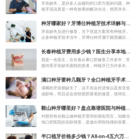
点
牙齿缺失，是好多人会碰到的口腔方面的问题，种
植牙虽说算是一种有效果的解决办法，然而并非对
所有人都适宜。事实上，按照缺牙的数量、所处位
置、口腔状况以及患者自身的意愿，在临床上，还
种牙哪家好？牙博仕种植牙技术详解与适
有好多成熟又可靠的修复办…
用人群
牙齿缺失后进行修复，当下优选方案里有种植牙。
众多种植牙技术当中，牙博仕种牙属于颇受瞩目的
那一种技能，在临床应用这个范畴内越来越受广泛
关注意思。它主要是通过植入人工牙根这种办法，
长春种植牙费用多少钱？医生分享本地种
进而切实恢复牙齿的功能以…
牙手术过程与价格
我是一名医生，在长春从事口腔修复工作多年，常
接待受牙齿缺失困扰的患者，种植牙已为许多长春
市民首选，是目前最接近天然牙的修复方式，它植
入人工牙根支撑牙冠，既能恢复咀嚼功能，又能防
满口种牙要种几颗牙？全口种植牙手术时
止牙槽骨萎缩，今天我会结…
间与费用解析
满嘴的牙齿都缺失了，这不但会对进食以及发音造
成影响，而且还会加快面部衰老的速度，使得生活
质量受到严重的影响。针对那些长期全口都没有牙
齿的患者而言，传统的活动假牙已经没办法满足稳
鞍山种牙哪里好？盘点靠谱医院与种植过
固以及舒适方面的需求了，…
程详解
对那些有在鞍山做种植牙需求的朋友而言，知晓当
地口腔医院的实际情形，是做出明智抉择的首要步
骤。种植牙是一项精细的修复技术，医院所具备的
设备，医生拥有的经验，以及后续的维护服务，这
半口植牙价格多少钱？All-on-4五六万