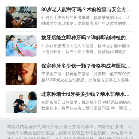
质量受到严重的影响。针对那些长期全口都没有牙
齿的患者而言，传统的活动假牙已经没办法满足稳
80岁老人能种牙吗？术前检查与安全方案
固以及舒适方面的需求了，…
详解
针对八十岁高龄的长者来讲，修复缺失的牙齿、让
咀嚼功能得以恢复，这是提高晚年生活质量的关键
一步。好多人错误地觉得年纪大了就没办法种牙，
实际上随着医疗技术的进步，只要身体状况评估合
拔牙后能立即种牙吗？详解即刻种植的条
格，高龄已不再是种牙的绝…
件和好处
许多缺牙患者所关心的问题是，拔牙之后能不能马
上进行种牙。从专业层面来讲，这被称作“即刻种
植”，也就是在进行拔牙操作的同一时间，把种植体
放进刚拔过牙的牙槽窝当中。然而它并非对所有人
保定种牙多少钱一颗？价格构成与医院选
都适宜，得对患者的牙槽…
择全解析
于保定开展一颗种植牙活动，其费用一般于5000元
至15000元处在波动状态。此价格方面存在的差异主
要是因种植体品牌、牙冠材料、医疗机构具备的级
别以及患者自身口腔所拥有的条件等诸多因素所产
北京种瑞士iti牙要多少钱？亲水非亲水区
生的综合影响。…
别很大
在北京展开口腔修复，挑选瑞士ITI种植系统的病患
数量众多。身为从业者，我时常被问及“种一颗需花
费何种金额”。该价格并非恒定数值，而是由种植体
型号、手术难度、医院资质以及医生技术等诸多方
面因素作用产生的…
本网站内容全部为网络抓取于第三方网站和AI，内容仅供参考，不
能作为诊断及治疗的依据，如有不适请立即停止访问，本站将不承