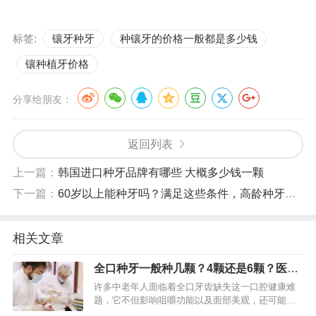
标签:
镶牙种牙
种镶牙的价格一般都是多少钱
镶种植牙价格
分享给朋友：
返回列表
上一篇：
韩国进口种牙品牌有哪些 大概多少钱一颗
下一篇：
60岁以上能种牙吗？满足这些条件，高龄种牙成功率超95%
相关文章
全口种牙一般种几颗？4颗还是6颗？医生
详细解答
许多中老年人面临着全口牙齿缺失这一口腔健康难
题，它不但影响咀嚼功能以及面部美观，还可能给
全身健康带来连锁反应。身为口腔医生，我每日都