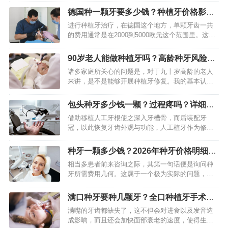
会接触大量全口缺牙的患者，他们最为关心的问题
德国种一颗牙要多少钱？种植牙价格影响
常常是：我究竟需要种多少…
因素解析
进行种植牙治疗，在德国这个地方，单颗牙齿一共
的费用通常是在2000到5000欧元这个范围里。这样
的价格区间会受到好多因素发挥的作用影响，包括
诊所所在的位置，医生拥有的经验，种植体的品
90岁老人能做种植牙吗？高龄种牙风险与
牌，还有是不是需要…
条件评估
诸多家庭所关心的问题是，对于九十岁高龄的老人
来讲，是不是能够开展种植牙修复。我的基本认知
是，年龄自身并非种植牙的绝对不可以适应的情
况，重点在于老人的整体健康情形、口腔状况以及
包头种牙多少钱一颗？过程疼吗？详细解
能不能承受手术。现代口腔医…
答来了
借助移植人工牙根使之深入牙槽骨，而后装配牙
冠，以此恢复牙齿外观与功能，人工植牙作为修复
缺牙颇为可靠的方式得以呈现。于包头地区，伴随
技术普及，植牙已然成为常规治疗选项，然而患者
种牙一颗多少钱？2026年种牙价格明细
仍需知晓关键信息方可做出明…
表，种植牙费用从6千到2万+都有
相当多患者前来咨询之际，其第一句话便是询问种
牙所需费用几何。这属于一个极为实际的问题，然
而答案并非是单一的某个数字。种植牙的价钱是一
个综合的体系，它会受到材料、技术、医生水平以
满口种牙要种几颗牙？全口种植牙手术时
及地区差异等多种多样因素…
间与费用解析
满嘴的牙齿都缺失了，这不但会对进食以及发音造
成影响，而且还会加快面部衰老的速度，使得生活