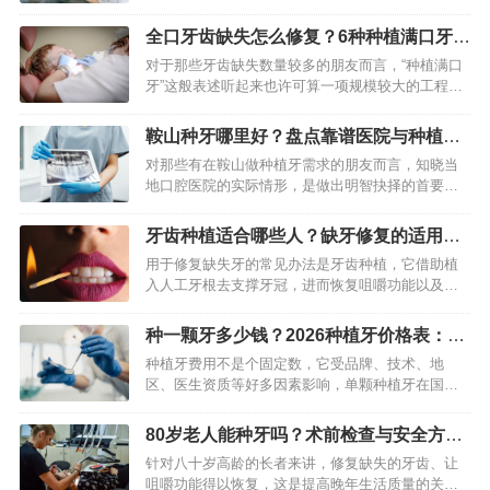
的价格不存在一个固定的数目，它会受到种植体品
牌、手术技术、所在地区、医院级别以及医生资历
全口牙齿缺失怎么修复？6种种植满口牙方
等诸多因素的综合影响…
案价格与优缺点对比
对于那些牙齿缺失数量较多的朋友而言，“种植满口
牙”这般表述听起来也许可算一项规模较大的工程，
然而它的确是当下恢复咀嚼功能以及面部外观最为
高效、最为持久的办法之一。在市面上存在着多种
鞍山种牙哪里好？盘点靠谱医院与种植过
方案，其核心目标皆是…
程详解
对那些有在鞍山做种植牙需求的朋友而言，知晓当
地口腔医院的实际情形，是做出明智抉择的首要步
骤。种植牙是一项精细的修复技术，医院所具备的
设备，医生拥有的经验，以及后续的维护服务，这
牙齿种植适合哪些人？缺牙修复的适用条
些都极为关键。本文会依据…
件与人群解析
用于修复缺失牙的常见办法是牙齿种植，它借助植
入人工牙根去支撑牙冠，进而恢复咀嚼功能以及美
观，然而并非所有人适宜做这项手术，需综合考量
口腔条件、健康状况、年龄等因素。 牙齿种植是什
种一颗牙多少钱？2026种植牙价格表：几
么 一种在牙槽骨内植入…
千到两三万，教你省钱
种植牙费用不是个固定数，它受品牌、技术、地
区、医生资质等好多因素影响，单颗种植牙在国内
市场价格一般在几千元到两三万元之间变化，了解
费用构成及差异原因，才能帮您做出更明智的选
80岁老人能种牙吗？术前检查与安全方案
择。 种牙多少钱一颗 种植牙…
详解
针对八十岁高龄的长者来讲，修复缺失的牙齿、让
咀嚼功能得以恢复，这是提高晚年生活质量的关键