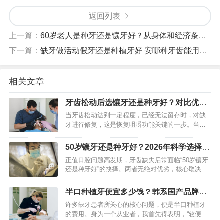
返回列表
上一篇：
60岁老人是种牙还是镶牙好？从身体和经济条件帮你分析
下一篇：
缺牙做活动假牙还是种植牙好 安哪种牙齿能用更久
相关文章
牙齿松动后选镶牙还是种牙好？对比优缺
点和价格帮你选
当牙齿松动达到一定程度，已经无法留存时，对缺
牙进行修复，这是恢复咀嚼功能关键的一步。当
下，镶牙与种植牙是两种主要的方案，它们各自存
在利弊，适用的情形也全然不一样。不存在绝对纯
50岁镶牙还是种牙好？2026年科学选择指
粹的良好或者糟糕，只有哪一…
南
正值口腔问题高发期，牙齿缺失后常面临“50岁镶牙
还是种牙好”的抉择。两者无绝对优劣，核心取决于
口腔基础条件、全身健康状况、经济预算及使用需
求。50岁人群多存在牙槽骨不同程度萎缩、基础慢
半口种植牙便宜多少钱？韩系国产品牌方
性病等问题，且对…
案价格解析
许多缺牙患者所关心的核心问题，便是半口种植牙
的费用。身为一个从业者，我首先得表明，“较便宜”