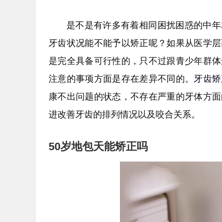
是不是有许多有着相同困扰困惑的中年
牙齿状况能不能予以矫正呢？如果从医学层
是完全具备可行性的，只不过跟青少年群体
注意的事项方面是存在差异不同的。
牙齿矫
康不出问题的状态，不存在严重的牙体方面
进改善牙齿的排列情况以及咬合关系。
50岁地包天能矫正吗