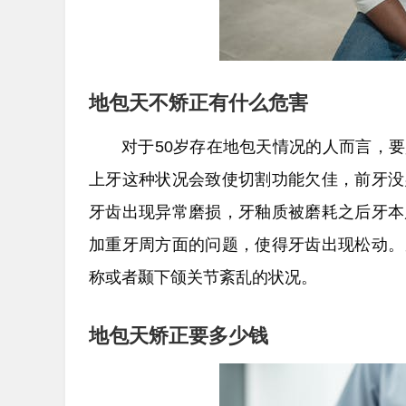
地包天不矫正有什么危害
对于50岁存在地包天情况的人而言，
上牙这种状况会致使切割功能欠佳，前牙没
牙齿出现异常磨损，牙釉质被磨耗之后牙本
加重牙周方面的问题，使得牙齿出现松动。
称或者颞下颌关节紊乱的状况。
地包天矫正要多少钱