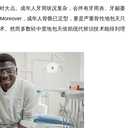
对大点。成年人牙周状况复杂，会伴有牙周炎、牙龈萎
oreover，成年人骨骼已定型，要是严重骨性地包天只
术。然而多数轻中度地包天借助现代矫治技术能得到理