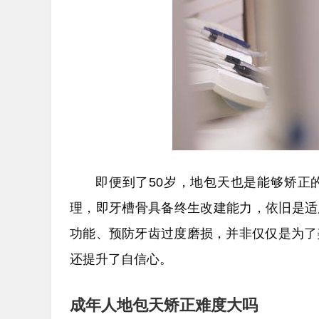
即便到了50岁，地包天也是能够矫正
理，即牙槽骨具备终生改建能力，依旧是适
功能、预防牙齿过度磨损，并非仅仅是为了
还提升了自信心。
成年人地包天矫正难度大吗