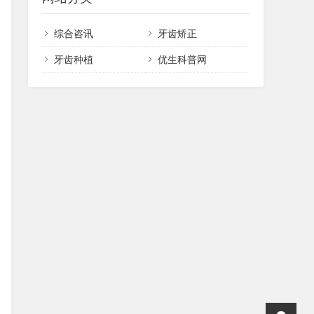
综合咨讯
牙齿矫正
牙齿种植
优生科普网