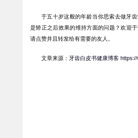
于五十岁这般的年龄当你思索去做牙齿
是矫正之后效果的维持方面的问题？欢迎于
请点赞并且转发给有需要的友人。
文章来源：
牙齿白皮书健康博客
https: