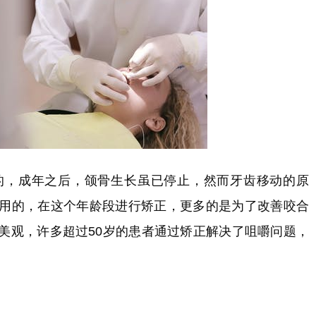
的，成年之后，颌骨生长虽已停止，然而牙齿移动的原
用的，在这个年龄段进行矫正，更多的是为了改善咬合
美观，许多超过50岁的患者通过矫正解决了咀嚼问题，