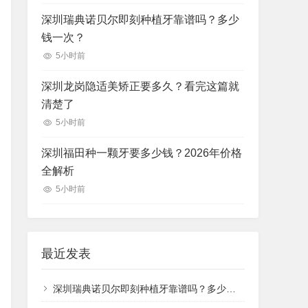
深圳瑞典诺贝尔即刻种植牙靠谱吗？多少
钱一次？
5小时前
深圳龙岗隐适美矫正要多久？看完这篇就
清楚了
5小时前
深圳福田种一颗牙要多少钱？2026年价格
全解析
5小时前
最近发表
深圳瑞典诺贝尔即刻种植牙靠谱吗？多少钱一次？