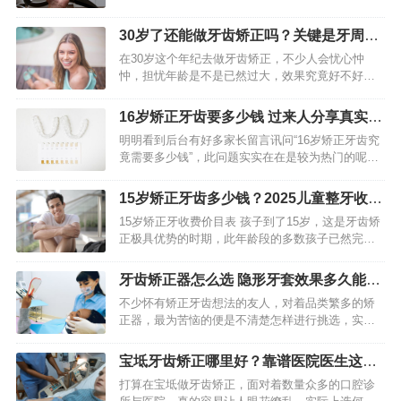
的牙齿，能够提高咀嚼的效率，减少清洁的困难程
度，切实预防龋齿以及牙周病的出现。当下的正畸
30岁了还能做牙齿矫正吗？关键是牙周健
技术已然相当成熟，能够给…
康，年龄不是问题
在30岁这个年纪去做牙齿矫正，不少人会忧心忡
忡，担忧年龄是不是已然过大，效果究竟好不好，
又会不会存在后遗症。实际上，从口腔正畸医学的
角度予以审视，年龄向来都不是判定能否进行矫正
16岁矫正牙齿要多少钱 过来人分享真实费
的关键要素，牙周健康才是…
用和牙套选择
明明看到后台有好多家长留言讯问“16岁矫正牙齿究
竟需要多少钱”，此问题实实在在是较为热门的呢。
身为一个全程经历过自家孩子整牙情况的妈妈，我
真的是极其理解大家那种既期望让孩子变得美丽好
15岁矫正牙齿多少钱？2025儿童整牙收费
看，同时又担忧费用…
价目表参考
15岁矫正牙收费价目表 孩子到了15岁，这是牙齿矫
正极具优势的时期，此年龄段的多数孩子已然完成
换牙，其牙槽骨彼时正处在生长发育阶段，具备较
强可塑性，故而矫正效果常常要胜过成年之后。不
牙齿矫正器怎么选 隐形牙套效果多久能看
少家长会于这个阶段…
见
不少怀有矫正牙齿想法的友人，对着品类繁多的矫
正器，最为苦恼的便是不清楚怎样进行挑选，实际
上，矫正器不存在绝对意义上的最佳，唯有最为适
配的，接下来我会将这几种主流矫正器剖析得明明
宝坻牙齿矫正哪里好？靠谱医院医生这样
白白，助你弄明白它们各自…
选
打算在宝坻做牙齿矫正，面对着数量众多的口腔诊