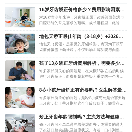
16岁牙齿矫正价格多少？费用影响因素全
解析
对16岁青少年来讲，牙齿矫正属于改善颌面美观与
口腔功能的常见需求的范畴。成长进程里，此阶段
青少年对自身形象关注度日益提升，牙齿矫正不但
能使笑容更具自信，还对提升口腔健康水平有益。
地包天矫正最佳年龄（3-18岁）+2026年
家长向专业人士咨询牙齿…
价格明细｜避坑指南
地包天（反颌）是常见的牙颌畸形，表现为下颌牙
齿前伸覆盖上颌牙齿，不仅影响咀嚼功能与面部美
观，还可能随生长加重颌骨发育异常。不少家长和
成年人关心地包天矫正的最佳年龄与费用，其实二
孩子13岁矫正牙齿费用解析，需要多少
者紧密相关——年龄不同，…
钱？方法怎么选？
许多家长所关心的问题是，在大概13岁左右的时候
进行牙齿矫正，而费用是其中极为重要的一个考量
因素。孩子这个年龄正处在矫治的黄金时期，然而
具体的花费并不是一个固定不变的数字，它会受到
8岁小孩牙齿矫正有必要吗？医生解答最佳
矫正方法的影响，会受到…
时机与方法
许多家长所关心的问题，是8岁小孩究竟是否需要矫
正牙齿，处于替牙期的这个年龄段孩子，颌骨存在
生长潜力，针对一些特定的牙齿以及颌骨问题，早
期干预常常能够收获更好的效果，然而并非所有情
矫正牙齿年龄限制吗？主流方法与健康好
形都要立刻进行处理。…
处全解析
修正牙齿可不单单是冲着美观而去，更重要的是为
了改进口腔功能以及健康状况。有着一口排列整齐