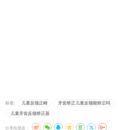
标签:
儿童反颌正畸
牙齿矫正儿童反颌能矫正吗
儿童牙齿反颌矫正器
分享给朋友：