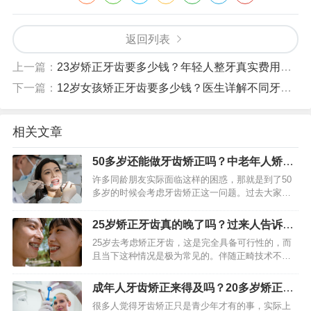
返回列表
上一篇：
23岁矫正牙齿要多少钱？年轻人整牙真实费用参考
下一篇：
12岁女孩矫正牙齿要多少钱？医生详解不同牙套价格差在哪
相关文章
50多岁还能做牙齿矫正吗？中老年人矫正
利弊与方案全解析
许多同龄朋友实际面临这样的困惑，那就是到了50
多岁的时候会考虑牙齿矫正这一问题。过去大家普
遍觉得矫正只是青少年才有的“专利”，然而随着口腔
健康观念以及技术不断发展，中年矫正已然变成了
25岁矫正牙齿真的晚了吗？过来人告诉你
一种可行而且常见的…
可行的方法与时间
25岁去考虑矫正牙齿，这是完全具备可行性的，而
且当下这种情况是极为常见的。伴随正畸技术不断
地发展，成人进行矫正已然不再属于难题了。好多
25岁上下的人，由于各种各样的缘故，在青少年阶
成年人牙齿矫正来得及吗？20多岁矫正要
段错失了矫正的机会，…
多久、多少钱
很多人觉得牙齿矫正只是青少年才有的事，实际上