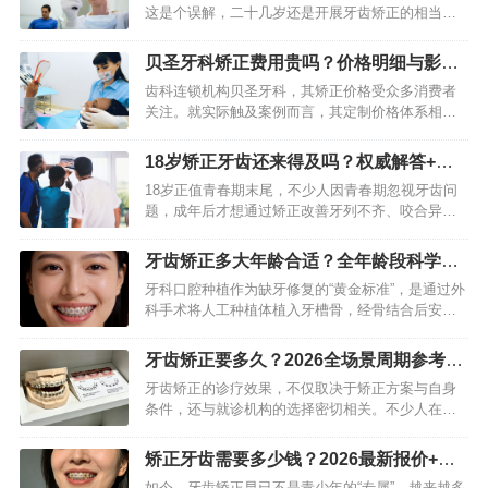
这是个误解，二十几岁还是开展牙齿矫正的相当棒
的时期呢，成年之后骨骼虽说已经固定成型了，然
而牙齿在牙槽骨里一辈子都是可以挪动的，当代正
贝圣牙科矫正费用贵吗？价格明细与影响
畸技术绝对有本事安全、高…
因素详解
齿科连锁机构贝圣牙科，其矫正价格受众多消费者
关注。就实际触及案例而言，其定制价格体系相对
明晰，然而具体所需费用会因矫治难度、矫治器种
类以及医生资历等诸多因素而出现较大不同。知悉
18岁矫正牙齿还来得及吗？权威解答+适
价格组构，能够助力患者做…
配方案
18岁正值青春期末尾，不少人因青春期忽视牙齿问
题，成年后才想通过矫正改善牙列不齐、咬合异常
等情况，却担心“年龄太大来不及”。18岁矫正牙齿来
得及吗？事实上，完全来得及，此时颌骨发育已基
牙齿矫正多大年龄合适？全年龄段科学指
本定型，牙齿移动…
南（2026版）
牙科口腔种植作为缺牙修复的“黄金标准”，是通过外
科手术将人工种植体植入牙槽骨，经骨结合后安装
牙冠，模拟天然牙齿形态与功能的现代化技术。相
较于传统镶牙方式，它凭借稳固性强、美观自然、
牙齿矫正要多久？2026全场景周期参考
不损伤邻牙等优势，成…
+提速技巧
牙齿矫正的诊疗效果，不仅取决于矫正方案与自身
条件，还与就诊机构的选择密切相关。不少人在矫
正时都会纠结：选专业口腔医院还是综合类正规医
院的口腔科？两者各有优势，适配不同需求与场
矫正牙齿需要多少钱？2026最新报价+省
景，无绝对优劣之分，核心在…
钱避坑指南
如今，牙齿矫正早已不是青少年的“专属”，越来越多