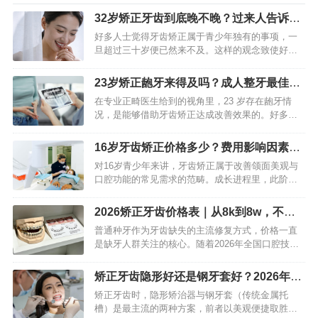
32岁矫正牙齿到底晚不晚？过来人告诉你
关键和真实效果
好多人士觉得牙齿矫正属于青少年独有的事项，一
旦超过三十岁便已然来不及。这样的观念致使好多
成年人于牙齿排列参差不齐、咬合出现问题之际选
择默默忍受。实际上，从专业层面来讲，牙齿移动
23岁矫正龅牙来得及吗？成人整牙最佳时
的生物学根基是终身都存在…
机与时长详解
在专业正畸医生给到的视角里，23 岁存在龅牙情
况，是能够借助牙齿矫正达成改善效果的。好多人
错误地觉得牙齿矫正只是青少年才有的“专利”，事实
上成年人的颌骨尽管已经发育到定型状态，不过牙
16岁牙齿矫正价格多少？费用影响因素全
齿依旧能够于科学施…
解析
对16岁青少年来讲，牙齿矫正属于改善颌面美观与
口腔功能的常见需求的范畴。成长进程里，此阶段
青少年对自身形象关注度日益提升，牙齿矫正不但
能使笑容更具自信，还对提升口腔健康水平有益。
2026矫正牙齿价格表｜从8k到8w，不同
家长向专业人士咨询牙齿…
方式费用明细全解析
普通种牙作为牙齿缺失的主流修复方式，价格一直
是缺牙人群关注的核心。随着2026年全国口腔技耗
分离政策全面落地，种植牙价格大幅回落，彻底告
别“万元时代”。普通种牙费用并非固定数值，受种植
矫正牙齿隐形好还是钢牙套好？2026年精
体品牌、牙冠材质…
准对比指南
矫正牙齿时，隐形矫治器与钢牙套（传统金属托
槽）是最主流的两种方案，前者以美观便捷取胜，