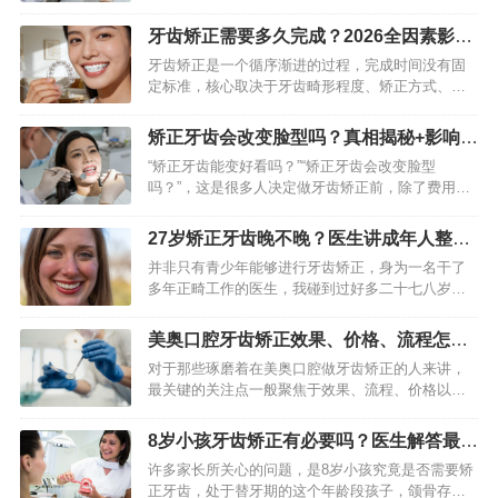
后者以性价比高、效果确切立足。不少矫正人群都
会陷入“选隐形还是钢牙套”的纠结，实则两者无绝对
牙齿矫正需要多久完成？2026全因素影响
优劣，核心取决于口腔畸…
指南
牙齿矫正是一个循序渐进的过程，完成时间没有固
定标准，核心取决于牙齿畸形程度、矫正方式、年
龄及个人配合度，整体周期通常在1-3年不等。不少
矫正人群都希望快速完成矫正，但盲目追求速度可
矫正牙齿会改变脸型吗？真相揭秘+影响程
能影响矫正效果与口腔…
度全解析
“矫正牙齿能变好看吗？”“矫正牙齿会改变脸型
吗？”，这是很多人决定做牙齿矫正前，除了费用、
周期外最关心的问题。网上不乏“矫正牙齿堪比换头”
“正畸后圆脸变鹅蛋脸”的案例，也有不少人反馈“矫
27岁矫正牙齿晚不晚？医生讲成年人整牙
正后脸型毫无变…
利弊与最佳时机
并非只有青少年能够进行牙齿矫正，身为一名干了
多年正畸工作的医生，我碰到过好多二十七八岁乃
至年纪更大的矫正者。回答是清晰的：27岁肯定能
够做牙齿矫正。年龄自身不是起决定作用的障碍，
美奥口腔牙齿矫正效果、价格、流程怎么
虽说成年人的颌骨已经固…
样？过来人分享真实经历
对于那些琢磨着在美奥口腔做牙齿矫正的人来讲，
最关键的关注点一般聚焦于效果、流程、价格以及
后续维护这几个要点上。牙齿矫正身为一项专业的
口腔医疗项目，它不单单是为了提升美观度，更是
8岁小孩牙齿矫正有必要吗？医生解答最佳
对口腔健康进行的长期投入…
时机与方法
许多家长所关心的问题，是8岁小孩究竟是否需要矫
正牙齿，处于替牙期的这个年龄段孩子，颌骨存在