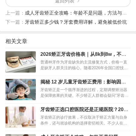
返回列表
上一篇：
成人牙齿矫正全攻略：年龄不是问题，方法与时长详解
下一篇：
牙齿矫正多少钱？牙套费用详解，避免被低价坑
相关文章
2026矫正牙齿价格表｜从8k到8w，不同
方式费用明细全解析
普通种牙作为牙齿缺失的主流修复方式，价格一直
是缺牙人群关注的核心。随着2026年全国口腔技耗
分离政策全面落地，种植牙价格大幅回落，彻底告
别“万元时代”。普通种牙费用并非固定数值，受种植
揭秘 12 岁儿童牙齿矫正费用：影响因素 +
体品牌、牙冠材质…
高性价比方案
牙齿矫正是一个循序渐进的过程，定期调整矫治器
是保障效果的关键。不少矫正人群都会疑问“牙齿矫
正多久需要调整一次”，其实调整间隔并非固定值，
核心取决于矫治器类型、牙齿畸形程度、年龄及牙
牙齿矫正选口腔医院还是正规医院？2026
齿移动进度，通常在4…
精准抉择指南
牙齿矫正的诊疗效果，不仅取决于矫正方案与自身
条件，还与就诊机构的选择密切相关。不少人在矫
正时都会纠结：选专业口腔医院还是综合类正规医
院的口腔科？两者各有优势，适配不同需求与场