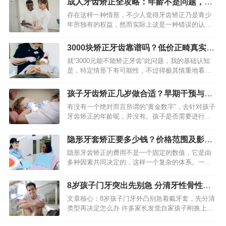
成人牙齿矫正全攻略：年龄不是问题，方
景，无绝对优劣之分，核心在…
法与时长详解
存在这样一种情形，不少人觉得牙齿矫正乃是青少
年所独有的权益，然而实际上这是一种错误的认
知。伴随口腔医学不断向前发展，成年人开展牙齿
矫正已然变得极为常见，并且技术也已成熟完备。
3000块矫正牙齿靠谱吗？低价正畸真实情
只要牙周组织处于健康状态，…
况揭秘
就“3000元能不能矫正牙齿”此问题，我的基础认知
是，特定情形下有可能性，不过得极其慎重地看
待。这个价钱一般远远低于市场平均水准，或许对
应着一些限定条件亦或潜在风险。身为从业者，我
孩子牙齿矫正几岁做合适？早期干预与常
劝告大家在留意价格之…
规矫正时机解析
有没有一个绝对而言所谓的“黄金数字”，去针对孩子
牙齿矫正的年龄呢，并没有。孩子是否需要进行矫
正以及究竟何时着手开始，这是取决于孩子自身具
体的口腔发育状况的，还有错颌畸形的类型。总体
隐形牙套矫正要多少钱？价格范围及影响
来讲，矫正时机能够划…
因素详解
隐形牙齿矫正的费用不是一个固定的数值，它是由
多种因素共同决定的，这样一个复杂的体系。一般
来说，国内市场上的隐形牙齿矫正总费用的区间，
大概是在2万到8万元人民币之间，这个跨度是比较
8岁孩子门牙突出先别急 分清牙性骨性再
大的。了解费用背后的构…
矫正
文章核心：8岁孩子门牙外凸别急着戴牙套，先分清
类型再决定怎么办 许多家长发觉自家孩子刚换上的
门牙既大且歪，并且还向外翘，其第一反应便是赶