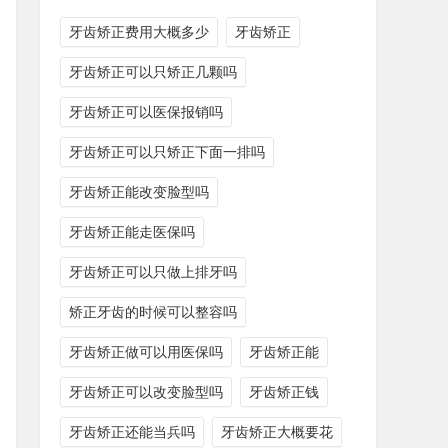
牙齿矫正费用大概多少
牙齿矫正
牙齿矫正可以只矫正几颗吗
牙齿矫正可以医保报销吗
牙齿矫正可以只矫正下面一排吗
牙齿矫正能改变脸型吗
牙齿矫正能走医保吗
牙齿矫正可以只做上排牙吗
矫正牙齿的时候可以整容吗
牙齿矫正做可以用医保吗
牙齿矫正能
牙齿矫正可以改变脸型吗
牙齿矫正钱
牙齿矫正还能当兵吗
牙齿矫正大概要花