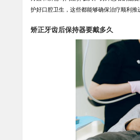
护好口腔卫生，这些都能够确保治疗顺利推
矫正牙齿后保持器要戴多久