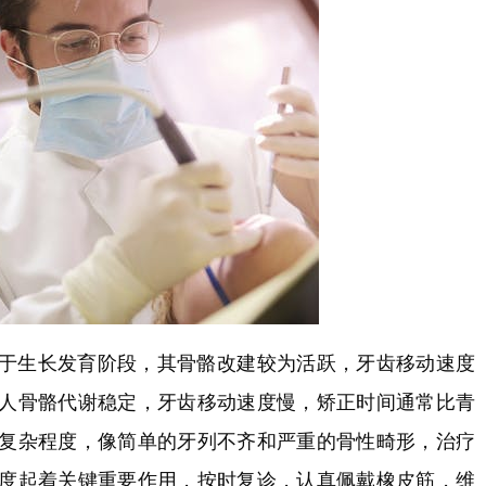
于生长发育阶段，其骨骼改建较为活跃，牙齿移动速度
人骨骼代谢稳定，牙齿移动速度慢，矫正时间通常比青
复杂程度，像简单的牙列不齐和严重的骨性畸形，治疗
度起着关键重要作用，按时复诊，认真佩戴橡皮筋，维