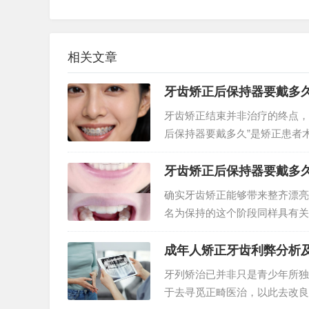
相关文章
牙齿矫正后保持器要戴多
牙齿矫正结束并非治疗的终点，
后保持器要戴多久”是矫正患者
齿情况、矫正难度等因素综合判
牙齿矫正后保持器要戴多
确实牙齿矫正能够带来整齐漂亮
名为保持的这个阶段同样具有关
才获取到的矫正所收获的成果，
成年人矫正牙齿利弊分析
牙列矫治已并非只是青少年所独
于去寻觅正畸医治，以此去改良