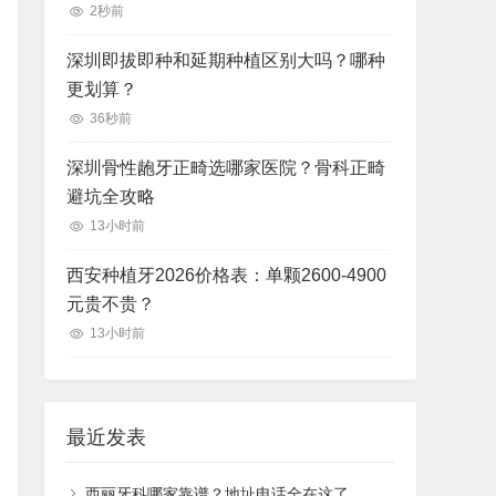
2秒前
深圳即拔即种和延期种植区别大吗？哪种
更划算？
36秒前
深圳骨性龅牙正畸选哪家医院？骨科正畸
避坑全攻略
13小时前
西安种植牙2026价格表：单颗2600-4900
元贵不贵？
13小时前
最近发表
西丽牙科哪家靠谱？地址电话全在这了