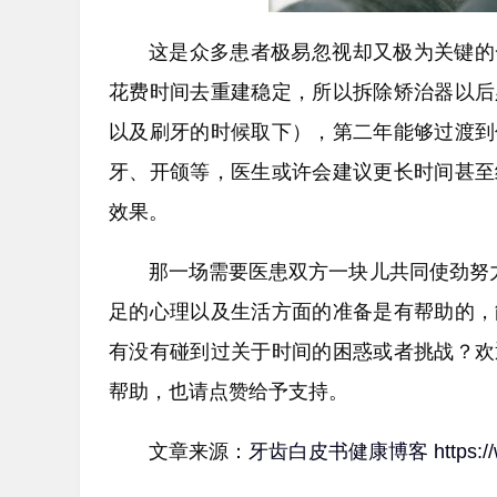
这是众多患者极易忽视却又极为关键的
花费时间去重建稳定，所以拆除矫治器以后
以及刷牙的时候取下），第二年能够过渡到
牙、开颌等，医生或许会建议更长时间甚至
效果。
那一场需要医患双方一块儿共同使劲努
足的心理以及生活方面的准备是有帮助的，
有没有碰到过关于时间的困惑或者挑战？欢
帮助，也请点赞给予支持。
文章来源：
牙齿白皮书健康博客
https: