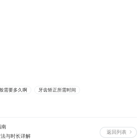
般需要多久啊
牙齿矫正所需时间
指南
返回列表
方法与时长详解