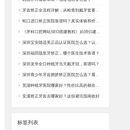
牙齿矫正全流程详解：从检查到戴牙套要多久
蛇口进口矫正医院靠谱吗？真实体验和价格全说清
《牙科口腔网站SEO搭建教程》从0到1建站排名实战
深圳宝安隐适美正品认证医院怎么选？认准这几点不踩坑
深圳福田隐形牙矫正，哪个医生技术靠谱？
深圳龙华全口种植牙当天戴牙冠，靠谱吗？
深圳青少年牙齿拥挤矫正医院怎么选？看这篇就够了
芜湖种植牙医院哪家好？性价比高的都在这了
安溪矫正牙齿去哪家好？这份避坑指南收好
标签列表