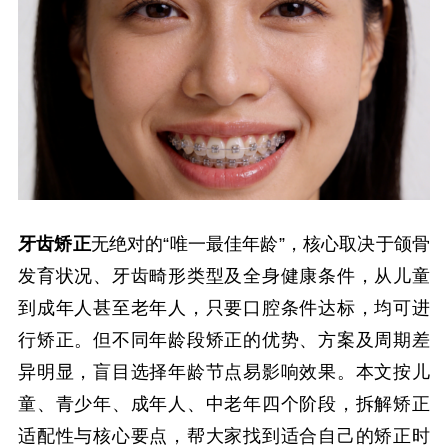
牙齿矫正
无绝对的“唯一最佳年龄”，核心取决于颌骨
发育状况、牙齿畸形类型及全身健康条件，从儿童
到成年人甚至老年人，只要口腔条件达标，均可进
行矫正。但不同年龄段矫正的优势、方案及周期差
异明显，盲目选择年龄节点易影响效果。本文按儿
童、青少年、成年人、中老年四个阶段，拆解矫正
适配性与核心要点，帮大家找到适合自己的矫正时