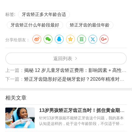
标签:
牙齿矫正多大年龄合适
牙齿矫正什么年龄段最好
矫正牙齿的最佳年龄
分享给朋友：
返回列表
上一篇：
揭秘 12 岁儿童牙齿矫正费用：影响因素 + 高性价比方案
下一篇：
矫正牙齿隐形好还是钢牙套好？2026年精准对比指南
相关文章
13岁男孩矫正牙齿正当时！抓住黄金期，
效果更好周期更短
针对13岁男孩能不能矫正牙齿这个问题，我的基本
认知是这样的，处于这个年龄阶段，不仅适于矫
正，而且往往是矫正牙齿的极佳时期，在13岁左右