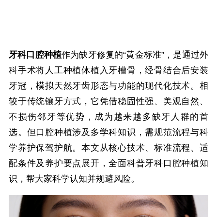
牙科口腔种植
作为缺牙修复的“黄金标准”，是通过外
科手术将人工种植体植入牙槽骨，经骨结合后安装
牙冠，模拟天然牙齿形态与功能的现代化技术。相
较于传统镶牙方式，它凭借稳固性强、美观自然、
不损伤邻牙等优势，成为越来越多缺牙人群的首
选。但口腔种植涉及多学科知识，需规范流程与科
学养护保驾护航。本文从核心技术、标准流程、适
配条件及养护要点展开，全面科普牙科口腔种植知
识，帮大家科学认知并规避风险。