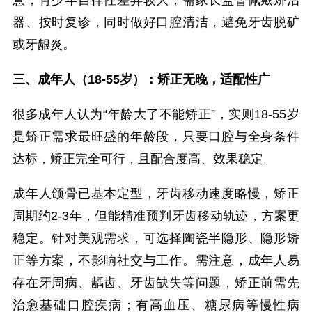
意，青少年自律性差异较大，需家长监督佩戴矫治
器、按时复诊，同时做好口腔清洁，避免牙齿脱矿
或牙龈炎。
三、成年人（18-55岁）：矫正无晚，适配性广
很多成年人认为“年龄大了不能矫正”，实则18-55岁
是矫正需求最旺盛的年龄段，只要口腔与全身条件
达标，矫正完全可行，且配合度高、效果稳定。
成年人颌骨已基本定型，牙齿移动速度略慢，矫正
周期约2-3年，但能精准预判牙齿移动轨迹，方案更
稳定。针对美观需求，可选择陶瓷半隐形、隐形矫
正等方案，不影响社交与工作。需注意，成年人易
存在牙周病、龋齿、牙齿缺失等问题，矫正前需先
治愈基础口腔疾病；有高血压、糖尿病等慢性病