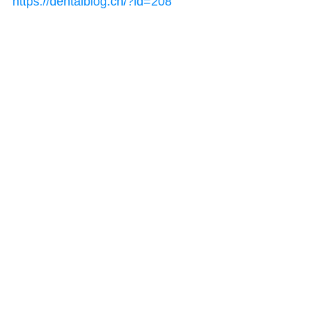
https://dentalblog.cn/?id=208