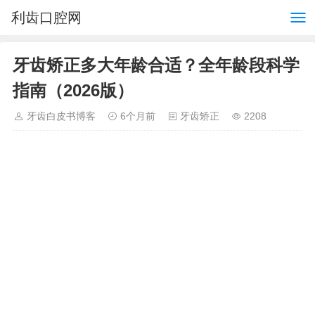
利齿口腔网
牙齿矫正多大年龄合适？全年龄段科学
指南（2026版）
牙齿白皮书博客
6个月前
牙齿矫正
2208