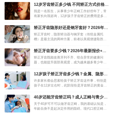
型，然而牙齿在矫治力作用下依旧能够移动。重点
12岁牙齿矫正多少钱 不同矫正方式价格大
在于拟定契合成年人生理特性…
不同
我是一名医生，从事青少年正畸工作好些年了，常
有家长向我咨询，12岁孩子牙齿矫正的费用是多
少。要知道，12岁是矫正的黄金阶段，然而费用因
诸多因素，差别可大了，少则几千，多则好几万。
矫正牙齿隐形好还是钢牙套好？2026年精
接下来，我会详细剖析费…
准对比指南
矫正牙齿时，隐形矫治器与钢牙套（传统金属托
槽）是最主流的两种方案，前者以美观便捷取胜，
后者以性价比高、效果确切立足。不少矫正人群都
会陷入“选隐形还是钢牙套”的纠结，实则两者无绝对
矫正牙齿要多少钱？2026年最新报价+影
优劣，核心取决于口腔畸…
响费用4大核心因素
矫正牙齿既能改善牙列不齐、咬合异常的健康问
题，也能提升面部美观度，成为越来越多青少年和
成年人的选择。而“矫正牙齿要多少钱”，更是大家咨
询时最先关注的核心问题。其实，牙齿矫正没有固
12岁孩子矫正牙齿多少钱？金属、隐形牙
定统一的价格，跨度从几…
套价格全解析
许多家长都会思索给孩子矫正牙齿这件事，特别是
孩子在12岁左右时，此阶段恰是牙齿矫正的黄金时
期。身为家长，最为关切的问题之中有一个便是费
用。这笔花销可不是一个固定不变的数值，它会被
40岁还能牙齿矫正吗？成人正畸与青少年
多种因素所左右，涵盖矫…
的区别
关于40岁可不可以做牙齿正畸，我的基础认知是，
年龄自身不是起决定作用的阻碍。现代口腔正畸技
术在发展，这使得包括40岁以上人群的成年人，全