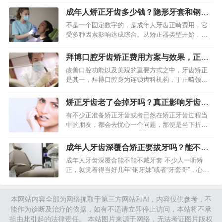
然有机会借由科学矫正去改进牙齿排列与咬合关
成年人矫正牙齿多少钱？隐形牙套和钢牙
系。重点所在是要开展全…
价格差多少？
不是一个固定数字的，是成年人牙齿正畸费用，它
受多种因素影响达成综合。从矫正器类型开始，到
治疗复杂程度，再到所在城市消费水平，每一项都
能让最终价格产生数千乃至数万元差异。了解这些
拜博口腔牙齿矫正费用方案与效果，正畸
构成部分，对我们考虑正畸…
医生怎么样
改善口腔功能以及美观的重要方式之中，牙齿矫正
是其一，拜博口腔身为连锁齿科机构，于正畸领域
给出了多种治疗方案这里，基于实际了解，本文会
对其矫正服务的实际情况展开分析，以此帮助读者
矫正牙齿老了会掉牙吗？真正影响牙齿寿
获取具备价值的信息。 拜…
命的是牙周健康
有不少正准备矫正牙齿或者已然在矫正牙齿过程当
中的朋友，都会去忧心一个问题，那便是当下折腾
自己牙齿，等步入老年之后，会不会相较于其他人
更早地出现松动进而脱落呢？实际上呀，这样的担
成年人牙齿深覆合矫正要拔牙吗？能不能
忧是源自于对牙齿移动原理…
不戴牙套
成年人牙齿深覆合能不能不戴牙套 不少人一听矫
正，就觉着得当好几年“钢牙妹”或者“牙套哥”，心里
头一下子就打起退堂鼓了。成年人深覆合可不可以
不戴牙套呢？实话讲，要是只是轻微的一两毫米覆
合，借由调整咬合习…
本网站内容全部为网络抓取于第三方网站和AI，内容仅供参考，不
能作为诊断及治疗的依据，如有不适请立即停止访问，本站将不承
担由此引起的法律责任。 本站图片来源于网络，无法考证图片版权