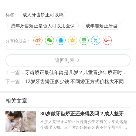
标签:
成人牙齿矫正可以吗
成年牙齿矫正是否人可以用医保
成年能矫正牙齿
分享给朋友：
返回列表
上一篇：
牙齿矫正最佳年龄是几岁？儿童青少年矫正时机解析
下一篇：
12岁牙齿矫正多少钱 不同矫正方式价格大不同
相关文章
30岁做牙齿矫正还来得及吗？成人整牙需
要多长时间
不少人觉得牙齿矫正只是青少年才有的，实则这是
个错误认知。三十岁起始矫正牙齿不但全然可行，
并且正愈发普遍起来。成年人的骨骼虽说已然定