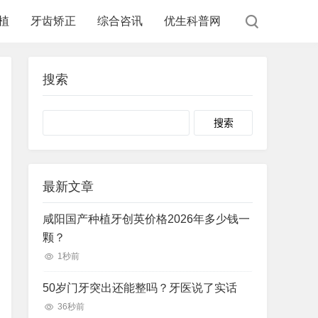
植
牙齿矫正
综合咨讯
优生科普网
搜索
Search
最新文章
咸阳国产种植牙创英价格2026年多少钱一
颗？
1秒前
50岁门牙突出还能整吗？牙医说了实话
36秒前