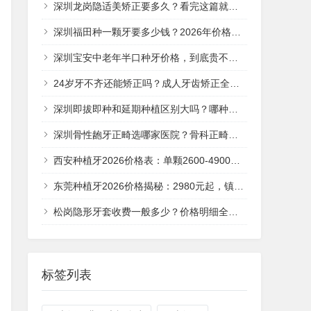
深圳龙岗隐适美矫正要多久？看完这篇就清楚了
深圳福田种一颗牙要多少钱？2026年价格全解析
深圳宝安中老年半口种牙价格，到底贵不贵？
24岁牙不齐还能矫正吗？成人牙齿矫正全攻略
深圳即拔即种和延期种植区别大吗？哪种更划算？
深圳骨性龅牙正畸选哪家医院？骨科正畸避坑全攻略
西安种植牙2026价格表：单颗2600-4900元贵不贵？
东莞种植牙2026价格揭秘：2980元起，镇街哪家性价比高？
松岗隐形牙套收费一般多少？价格明细全解析
标签列表