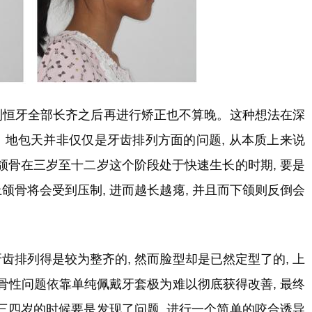
等到恒牙全部长齐之后再进行矫正也不算晚。这种想法在深
。地包天并非仅仅是牙齿排列方面的问题, 从本质上来说
颌骨在三岁至十二岁这个阶段处于快速生长的时期, 要是
颌骨将会受到压制, 进而越长越瘪, 并且而下颌则反倒会
齿排列得是较为整齐的, 然而脸型却是已然定型了的, 上
的骨性问题依靠单纯佩戴牙套极为难以彻底获得改善, 最终
三四岁的时候要是发现了问题, 进行一个简单的咬合诱导