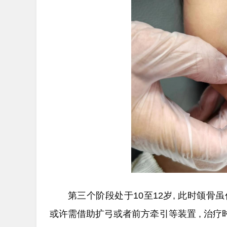
第三个阶段处于10至12岁, 此时颌骨虽
或许需借助扩弓或者前方牵引等装置 , 治疗