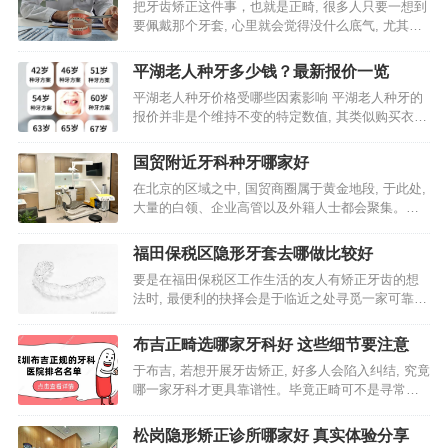
把牙齿矫正这件事，也就是正畸, 很多人只要一想到
要佩戴那个牙套, 心里就会觉得没什么底气, 尤其是
在西乡这边, 牙科诊所数量如此之多, 到底哪一家才
是真正靠谱的呢? 我见到过非常多的人由于选错了地
平湖老人种牙多少钱？最新报价一览
方,…
平湖老人种牙价格受哪些因素影响 平湖老人种牙的
报价并非是个维持不变的特定数值, 其类似购买衣物
那般, 价格的所处水平主要取决于材质以及工艺。老
年群体的牙齿具体状况较为繁杂, 存在部分人缺失一
国贸附近牙科种牙哪家好
两颗牙齿的…
在北京的区域之中, 国贸商圈属于黄金地段, 于此处,
大量的白领、企业高管以及外籍人士都会聚集。对
于那些有在国贸附近种牙需求的朋友, 情况是时间显
得很宝贵, 并且对于品质有着较高要求, 那么选择一
福田保税区隐形牙套去哪做比较好
个可…
要是在福田保税区工作生活的友人有矫正牙齿的想
法时, 最便利的抉择会是于临近之处寻觅一家可靠的
隐形牙套医院。毕竟此地写字楼众多, 上班人员时间
紧凑, 可以将于看牙之事安排在午休时段或者下班
布吉正畸选哪家牙科好 这些细节要注意
后, 着实能省…
于布吉, 若想开展牙齿矫正, 好多人会陷入纠结, 究竟
哪一家牙科才更具靠谱性。毕竟正畸可不是寻常小
事情, 一旦戴上牙套, 那可是一年半载乃至更漫长的
时间, 若选错了地方, 不光是钱财被浪费, 还极有可…
松岗隐形矫正诊所哪家好 真实体验分享