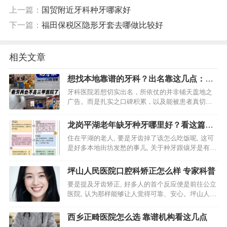
上一篇：
国贸附近牙科种牙哪家好
下一篇：
福田保税区隐形牙套去哪做比较好
相关文章
想找本地靠谱的牙科？出名靠这几点：技
术好服务贴心才有人推荐
牙科医院若想切实出名，所依仗的并非铺天盖地之
广告。而是扎实之口碑积累，以及能被患者真切体
会到的医疗价值。一家于本地乃至更广范围知名的
牙科医院，必定在技术、服务、医生团队或者某个
龙岗平湖老年缺牙种牙哪里好？看这篇就
专科领域存有超越同侪的显…
够了
住在平湖的老人, 要是牙齿掉了该怎么吃饭呢, 这可
是好多本地街坊发愁的事儿, 关于种牙跟镶牙是有区
别的, 可不是简简单单安副假牙就结束了这么个情
况, 对于龙岗平湖那些老年朋友来讲, 出现缺牙要种
坪山人民医院口腔科矫正怎么样 专家科普
牙这件…
要是提及牙齿矫正, 好多人的首个反应便是前往公立
医院, 认为那样能够让人觉得可靠、安心。坪山人民
医院口腔科所开展的矫正项目, 的确引起了不少本地
居民的留意。身为长时间从事口腔正畸工作中专业
西乡正畸医院怎么选 靠谱机构看这几点
的人员, 我…