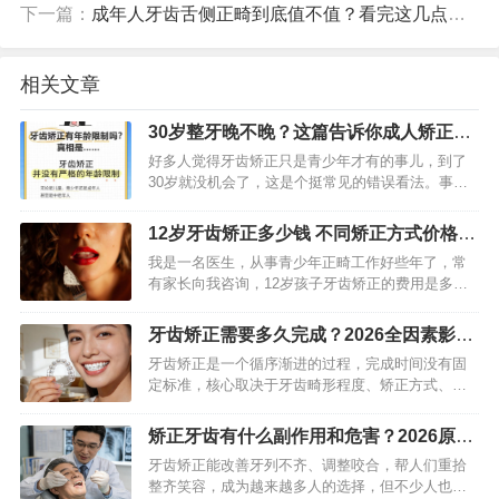
下一篇：
成年人牙齿舌侧正畸到底值不值？看完这几点就懂了
相关文章
30岁整牙晚不晚？这篇告诉你成人矫正的
真相与时间
好多人觉得牙齿矫正只是青少年才有的事儿，到了
30岁就没机会了，这是个挺常见的错误看法。事实
上，跟着现代正畸技术的进步，成年人的颌骨虽说
已经定型了，可牙齿一辈子都能够移动。30岁去做
12岁牙齿矫正多少钱 不同矫正方式价格大
牙齿矫正，不但完全行…
不同
我是一名医生，从事青少年正畸工作好些年了，常
有家长向我咨询，12岁孩子牙齿矫正的费用是多
少。要知道，12岁是矫正的黄金阶段，然而费用因
诸多因素，差别可大了，少则几千，多则好几万。
牙齿矫正需要多久完成？2026全因素影响
接下来，我会详细剖析费…
指南
牙齿矫正是一个循序渐进的过程，完成时间没有固
定标准，核心取决于牙齿畸形程度、矫正方式、年
龄及个人配合度，整体周期通常在1-3年不等。不少
矫正人群都希望快速完成矫正，但盲目追求速度可
矫正牙齿有什么副作用和危害？2026原创
能影响矫正效果与口腔…
科普+避坑指南
牙齿矫正能改善牙列不齐、调整咬合，帮人们重拾
整齐笑容，成为越来越多人的选择，但不少人也会