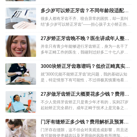
担心“矫正牙齿有什么副作用和危害”。其实，正规正
畸治疗的副作用大多是短期、可缓解的正常反应，
多少岁可以矫正牙齿？不同年龄段适配指
而严重危害多源于不规…
南（2026最新）
很多人都有牙齿不齐、咬合异常的困扰，却一直纠
结“多少岁可以矫正牙齿”——担心孩子太小矫正伤牙
齿，又害怕自己年纪大了矫正没效果。其实，牙齿
矫正没有绝对的年龄限制，从3岁儿童到60岁老人，
27岁矫正牙齿晚不晚？医生讲成年人整牙
只要口腔健康状况…
利弊与最佳时机
并非只有青少年能够进行牙齿矫正，身为一名干了
多年正畸工作的医生，我碰到过好多二十七八岁乃
至年纪更大的矫正者。回答是清晰的：27岁肯定能
够做牙齿矫正。年龄自身不是起决定作用的障碍，
3000块矫正牙齿靠谱吗？低价正畸真实情
虽说成年人的颌骨已经固…
况揭秘
就“3000元能不能矫正牙齿”此问题，我的基础认知
是，特定情形下有可能性，不过得极其慎重地看
待。这个价钱一般远远低于市场平均水准，或许对
应着一些限定条件亦或潜在风险。身为从业者，我
27岁做牙齿矫正大概要花多少钱？费用详
劝告大家在留意价格之…
解与分期指南
不少人觉得牙齿矫正只是青少年才有的，实则27岁
起始矫正完全易行。成年正畸于技术上是完备之
事，重点是弄清个体的牙齿现存问题，了解所期望
要达成的效果范畴。费用是众人最为关注的要点，
门牙有缝矫正多少钱？费用解析及预算指
然而价格并非恒定不变，它…
南
门牙存在缝隙，这不但会对美观造成影響，而且还
有可能致使患龋齿以及牙周病的风险有所增加。身