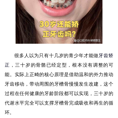
很多人以为只有十几岁的青少年才能做
牙齿矫
正
，三十岁的骨骼已经定型，根本没有调整的可
能。实际上正畸的核心原理是借助温和的外力推动
牙齿移动，带动周围的牙槽骨慢慢发生改建，这个
过程在任何健康的牙龄阶段都可以实现，三十岁的
代谢水平完全可以支撑牙槽骨完成吸收和再生的循
环。