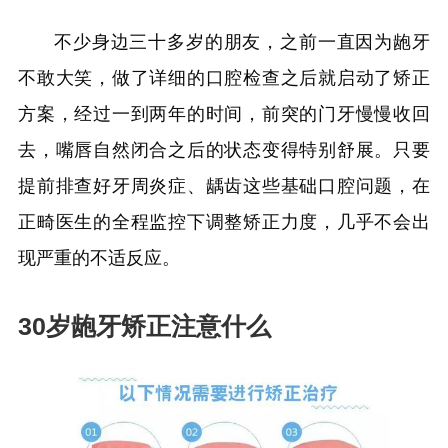
不少身边三十多岁的朋友，之前一直因为龅牙
不敢大笑，做了详细的口腔检查之后就启动了矫正
方案，经过一到两年的时间，前突的门牙慢慢收回
去，嘴唇自然闭合之后的状态变得特别舒展。只要
提前排查好牙周炎症、龋齿这些基础口腔问题，在
正畸医生的全程监控下调整矫正力度，几乎不会出
现严重的不适反应。
30岁龅牙矫正注意什么