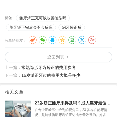
标签:
龅牙矫正完可以改善脸型吗
龅牙矫正完后会不会反弹
龅牙矫正后
分享给朋友：
返回列表
上一篇：
常熟隐形牙齿矫正的费用参考
下一篇：
16岁矫正牙齿的费用大概是多少
相关文章
23岁矫正龅牙来得及吗？成人整牙最佳时
机与时长详解
在专业正畸医生给到的视角里，23 岁存在龅牙情
况，是能够借助牙齿矫正达成改善效果的。好多人