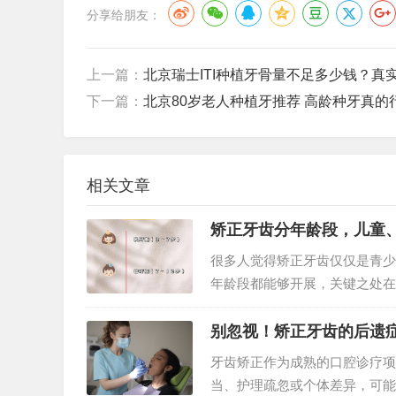
分享给朋友：
上一篇：
北京瑞士ITI种植牙骨量不足多少钱？真
下一篇：
北京80岁老人种植牙推荐 高龄种牙真的
相关文章
矫正牙齿分年龄段，儿童
很多人觉得矫正牙齿仅仅是青少
年龄段都能够开展，关键之处在
机。理想的矫正年纪一般和颌骨
别忽视！矫正牙齿的后遗
牙齿矫正作为成熟的口腔诊疗项
当、护理疏忽或个体差异，可能