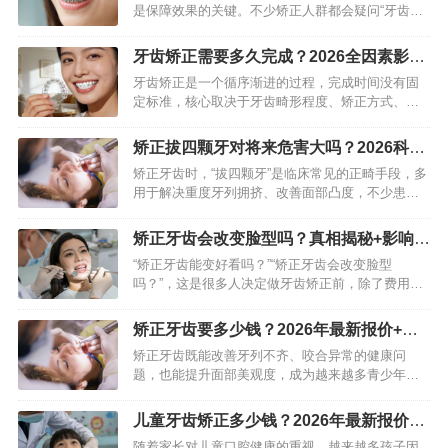
是保障效果的关键。不少矫正人群都会疑问“牙齿矫
正多久需要调整一次”，其实调整间隔并非固定值，
核心取决于矫治器类型、牙齿畸形程度、年龄及牙
牙齿矫正需要多久完成？2026全因素影响
齿移动进度，通常在4…
指南
牙齿矫正是一个循序渐进的过程，完成时间没有固
定标准，核心取决于牙齿畸形程度、矫正方式、年
龄及个人配合度，整体周期通常在1-3年不等。不少
矫正人群都希望快速完成矫正，但盲目追求速度可
矫正拔四颗牙对将来危害大吗？2026科学
能影响矫正效果与口腔…
解惑指南
矫正牙齿时，“拔四颗牙”是临床常见的正畸手段，多
用于解决重度牙列拥挤、改善面部凸度，不少患者
及家长都会担忧“拔牙对将来危害大”，甚至因恐惧拒
绝拔牙矫正。实则在专业医生评估与规范操作下，
矫正牙齿会改变脸型吗？真相揭秘+影响程
拔牙矫正的安全性…
度全解析
“矫正牙齿能变好看吗？”“矫正牙齿会改变脸型
吗？”，这是很多人决定做牙齿矫正前，除了费用、
周期外最关心的问题。网上不乏“矫正牙齿堪比换头”
“正畸后圆脸变鹅蛋脸”的案例，也有不少人反馈“矫
矫正牙齿要多少钱？2026年最新报价+影
正后脸型毫无变…
响费用4大核心因素
矫正牙齿既能改善牙列不齐、咬合异常的健康问
题，也能提升面部美观度，成为越来越多青少年和
成年人的选择。而“矫正牙齿要多少钱”，更是大家咨
询时最先关注的核心问题。其实，牙齿矫正没有固
儿童牙齿矫正多少钱？2026年最新报价
定统一的价格，跨度从几…
+家长必看避坑指南
随着家长对儿童口腔健康的重视，越来越多孩子因