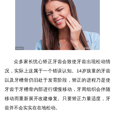
众多家长忧心矫正牙齿会致使牙齿出现松动情
况，实际上这属于一个错误认知。14岁孩童的牙齿
以及牙槽骨仍旧处于发育阶段，矫正的进程乃是使
牙齿于牙槽骨内部进行缓慢移动，牙周组织会伴随
移动而重新展开改建修复。只要矫正力量适度，牙
齿并不会实实在在地松动。