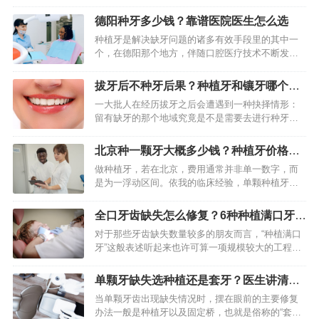
“否”这般回答的问题，骨粉也就是植骨材料，它在种
植牙手术里，是被用以弥补牙槽骨量欠缺的“土壤”，
德阳种牙多少钱？靠谱医院医生怎么选
要是这一…
种植牙是解决缺牙问题的诸多有效手段里的其中一
个，在德阳那个地方，伴随口腔医疗技术不断发
展，种植牙已然成为好多市民所做出的那种选择。
做出种植牙这种选择，得全面考量医院资质、医生
拔牙后不种牙后果？种植牙和镶牙哪个
技术、种植体品牌以及术后维…
好？对比分析告诉你
一大批人在经历拔牙之后会遭遇到一种抉择情形：
留有缺牙的那个地域究竟是不是需要去进行种牙操
作。仅仅缺失一颗牙齿，表面看上去好像是一件微
不足道的小事情，然而要是长时间不去予以处理的
北京种一颗牙大概多少钱？种植牙价格明
话，极有可能引发一连串的…
细与影响因素
做种植牙，若在北京，费用通常并非单一数字，而
是为一浮动区间。依我的临床经验，单颗种植牙的
总花费一般于8000元至25000元人民币之间。此价格
差异主要取决于你所选择的种植体品牌、牙冠材
全口牙齿缺失怎么修复？6种种植满口牙方
料、手术复杂程度…
案价格与优缺点对比
对于那些牙齿缺失数量较多的朋友而言，“种植满口
牙”这般表述听起来也许可算一项规模较大的工程，
然而它的确是当下恢复咀嚼功能以及面部外观最为
高效、最为持久的办法之一。在市面上存在着多种
单颗牙缺失选种植还是套牙？医生讲清区
方案，其核心目标皆是…
别与选择
当单颗牙齿出现缺失情况时，摆在眼前的主要修复
办法一般是种植牙以及固定桥，也就是俗称的“套