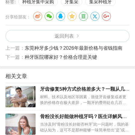
标签:
种植牙集中采购
牙集采
集采种植牙
分享给朋友：
返回列表
上一篇：
东莞种牙多少钱？2026年最新价格与省钱指南
下一篇：
种牙医院哪家好？价格合理是关键
相关文章
牙齿修复5种方式价格差多大？一颗从几百
到几万，各方案费用解析
材料、技术以及地区等因素，致使牙齿修复或者更
换的价格存在极大差异，一颗牙的费用处在几百元
至数万元的范围，常见的修复方式有烤瓷牙、全瓷
牙、种植牙、活动假牙与金属牙冠，下面我会针对
骨粉没长好能做种植牙吗？医生详解风险
这五种方式的大致费用以及…
与时机
当涉及到“骨粉没长好能否种牙”此一问题时，我的基
础认知为，这可不是那种能够一味简单给出“是”或者