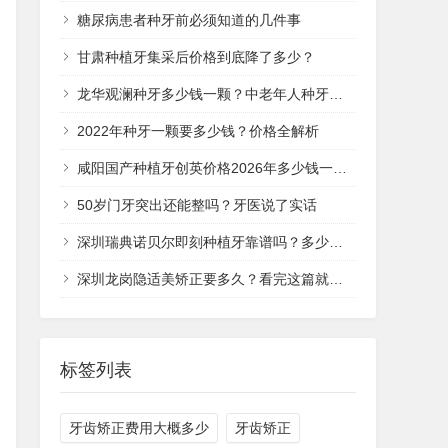
糖尿病患者种牙前必须知道的几件事
甘肃种植牙集采后价格到底降了多少？
龙华观澜种牙多少钱一颗？中老年人种牙价格全解析
2022年种牙一颗要多少钱？价格全解析
咸阳国产种植牙创英价格2026年多少钱一颗？
50岁门牙突出还能整吗？牙医说了实话
深圳瑞典诺贝尔即刻种植牙靠谱吗？多少钱一次？
深圳龙岗隐适美矫正要多久？看完这篇就清楚了
标签列表
牙齿矫正费用大概多少
牙齿矫正