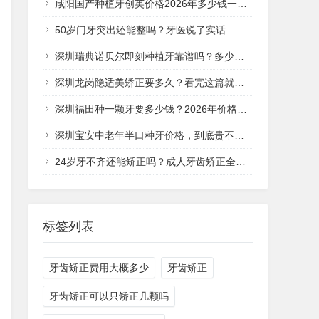
咸阳国产种植牙创英价格2026年多少钱一颗？
50岁门牙突出还能整吗？牙医说了实话
深圳瑞典诺贝尔即刻种植牙靠谱吗？多少钱一次？
深圳龙岗隐适美矫正要多久？看完这篇就清楚了
深圳福田种一颗牙要多少钱？2026年价格全解析
深圳宝安中老年半口种牙价格，到底贵不贵？
24岁牙不齐还能矫正吗？成人牙齿矫正全攻略
标签列表
牙齿矫正费用大概多少
牙齿矫正
牙齿矫正可以只矫正几颗吗