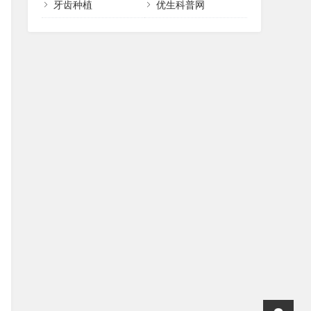
牙齿种植
优生科普网