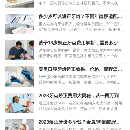
条件，还与就诊机构的选择密切相关。不少人在矫
正时都会纠结：选专业口腔医院还是综合类正规医
院的口腔科？两者各有优势，适配不同需求与场
多少岁可以矫正牙齿？不同年龄段适配指
景，无绝对优劣之分，核心在…
南（2026最新）
很多人都有牙齿不齐、咬合异常的困扰，却一直纠
结“多少岁可以矫正牙齿”——担心孩子太小矫正伤牙
齿，又害怕自己年纪大了矫正没效果。其实，牙齿
矫正没有绝对的年龄限制，从3岁儿童到60岁老人，
孩子13岁矫正牙齿费用解析，需要多少
只要口腔健康状况…
钱？方法怎么选？
许多家长所关心的问题是，在大概13岁左右的时候
进行牙齿矫正，而费用是其中极为重要的一个考量
因素。孩子这个年龄正处在矫治的黄金时期，然而
具体的花费并不是一个固定不变的数字，它会受到
美奥口腔牙齿矫正效果、价格、流程怎么
矫正方法的影响，会受到…
样？过来人分享真实经历
对于那些琢磨着在美奥口腔做牙齿矫正的人来讲，
最关键的关注点一般聚焦于效果、流程、价格以及
后续维护这几个要点上。牙齿矫正身为一项专业的
口腔医疗项目，它不单单是为了提升美观度，更是
2023牙齿矫正费用大揭秘，从一两万到五
对口腔健康进行的长期投入…
万多都有，看看你适合哪种
矫正牙齿这件事，在2023年被纳入考虑范畴，费用
成为众人首要关注要点。整体而言，矫正牙齿并非
有着统一的标价，它是一个会受到多种因素作用的
浮动范围，从一两万块钱，到五六万甚至更高都存
2023矫正牙齿多少钱？金属/陶瓷/隐形牙
在可能性。知晓费用的…
套价格表全解
许多患者在开始正畸治疗前，最为关心的问题是了