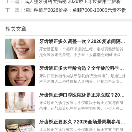
上一篇：
成人整牙价格大揭秘 2026矫正牙齿费用全解析
下一篇：
深圳种植牙2026价格：单颗7000-10000元贵不贵
相关文章
牙齿矫正多久调整一次？2026复诊间隔指
南+影响因素
牙齿矫正是一个循序渐进的过程，定期调整矫治器
是保障效果的关键。不少矫正人群都会疑问“牙齿矫
正多久需要调整一次”，其实调整间隔并非固定值，
核心取决于矫治器类型、牙齿畸形程度、年龄及牙
牙齿矫正多大年龄合适？全年龄段科学指
齿移动进度，通常在4…
南（2026版）
牙科口腔种植作为缺牙修复的“黄金标准”，是通过外
科手术将人工种植体植入牙槽骨，经骨结合后安装
牙冠，模拟天然牙齿形态与功能的现代化技术。相
较于传统镶牙方式，它凭借稳固性强、美观自然、
牙齿矫正选口腔医院还是正规医院？2026
不损伤邻牙等优势，成…
精准抉择指南
牙齿矫正的诊疗效果，不仅取决于矫正方案与自身
条件，还与就诊机构的选择密切相关。不少人在矫
正时都会纠结：选专业口腔医院还是综合类正规医
院的口腔科？两者各有优势，适配不同需求与场
牙齿矫正要多久？2026全场景周期参考
景，无绝对优劣之分，核心在…
+提速技巧
牙齿矫正的诊疗效果，不仅取决于矫正方案与自身