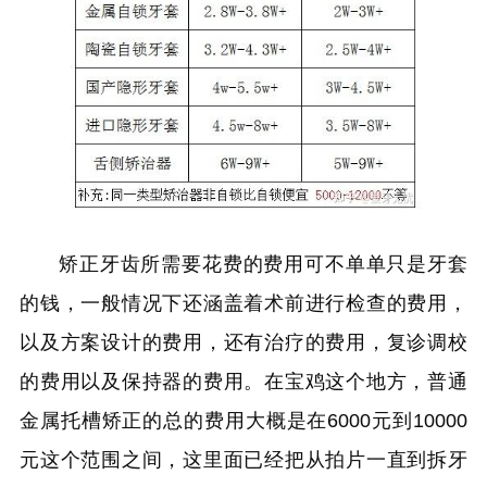
矫正牙齿所需要花费的费用可不单单只是牙套
的钱，一般情况下还涵盖着术前进行检查的费用，
以及方案设计的费用，还有治疗的费用，复诊调校
的费用以及保持器的费用。在宝鸡这个地方，普通
金属托槽矫正的总的费用大概是在6000元到10000
元这个范围之间，这里面已经把从拍片一直到拆牙