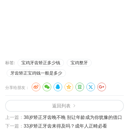
标签:
宝鸡牙齿矫正多少钱
宝鸡整牙
牙齿矫正宝鸡钱一般是多少
分享给朋友：
返回列表
上一篇：
38岁矫正牙齿晚不晚 别让年龄成为你犹豫的借口
下一篇：
33岁矫正牙齿来得及吗？成年人正畸必看