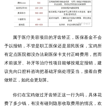
属于医疗美容项目的牙齿矫正，医保基金不会
予以报销，不管是职工医保还是居民医保，宝鸡所
有定点医院都没办法刷医保卡支付正畸费用，然而
术前拔牙、补牙等治疗性项目能够按规定报销，建
议先向口腔科咨询把基础牙病处理妥当，接着自费
做矫正，如此会更划算。
你们在宝鸡做过牙齿矫正这一行为吗，具体花
费了多少钱，有没有碰到隐形收取费用的情况，欢