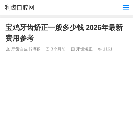
利齿口腔网
宝鸡牙齿矫正一般多少钱 2026年最新
费用参考
牙齿白皮书博客
3个月前
牙齿矫正
1161