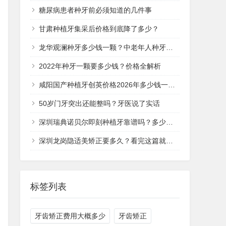
糖尿病患者种牙前必须知道的几件事
甘肃种植牙集采后价格到底降了多少？
龙华观澜种牙多少钱一颗？中老年人种牙价格全解析
2022年种牙一颗要多少钱？价格全解析
咸阳国产种植牙创英价格2026年多少钱一颗？
50岁门牙突出还能整吗？牙医说了实话
深圳瑞典诺贝尔即刻种植牙靠谱吗？多少钱一次？
深圳龙岗隐适美矫正要多久？看完这篇就清楚了
标签列表
牙齿矫正费用大概多少
牙齿矫正