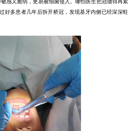
得敏感又脆弱，更易被细菌侵入。哪怕医生把冠做得再紧
过好多患者几年后拆开桥冠，发现基牙内侧已经深深蛀