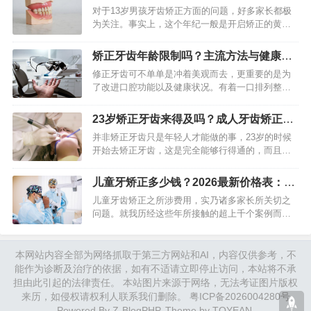
让牙齿排列整齐，更是关系…
过
对于13岁男孩牙齿矫正方面的问题，好多家长都极
为关注。事实上，这个年纪一般是开启矫正的黄金
时期当中的一个。男孩步入青春期，多数恒牙已然
萌出，颌骨依旧存有一定生长潜力，这给医生开展
矫正牙齿年龄限制吗？主流方法与健康好
干预与引导创造了有利情…
处全解析
修正牙齿可不单单是冲着美观而去，更重要的是为
了改进口腔功能以及健康状况。有着一口排列整齐
的牙齿，能够提高咀嚼的效率，减少清洁的困难程
度，切实预防龋齿以及牙周病的出现。当下的正畸
23岁矫正牙齿来得及吗？成人牙齿矫正方
技术已然相当成熟，能够给…
法与效果解析
并非矫正牙齿只是年轻人才能做的事，23岁的时候
开始去矫正牙齿，这是完全能够行得通的，而且也
是比较普遍的情况。随着正畸技术不断地演进发
展，成人进行牙齿矫正已然变成了常规的治疗方
儿童牙矫正多少钱？2026最新价格表：钢
式，关键之处在于要对个人的…
牙8千起，隐形3万+
儿童牙齿矫正之所涉费用，实乃诸多家长所关切之
问题。就我历经这些年所接触的超上千个案例而
言，矫正费用确实并非低廉，然而也并非越昂贵便
越好，关键之所在是要明确所花之钱究竟用于何
处，以及孩子到底有无进行矫正…
本网站内容全部为网络抓取于第三方网站和AI，内容仅供参考，不
能作为诊断及治疗的依据，如有不适请立即停止访问，本站将不承
担由此引起的法律责任。 本站图片来源于网络，无法考证图片版权
来历，如侵权请权利人联系我们删除。
粤ICP备2026004280号
Powered By
Z-BlogPHP
. Theme by
TOYEAN
.