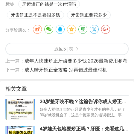
标签:
牙齿矫正的钱是一次付清吗
牙齿矫正是不是要很多钱
牙齿矫正要花多少
分享给朋友：
返回列表
上一篇：
成年人快速矫正牙齿要多少钱 2026最新费用参考
下一篇：
成人畸牙矫正全攻略 别再错过最佳时机
相关文章
30岁整牙晚不晚？这篇告诉你成人矫正的
真相与时间
好多人觉得牙齿矫正只是青少年才有的事儿，到了
30岁就没机会了，这是个挺常见的错误看法。事实
上，跟着现代正畸技术的进步，成年人的颌骨虽说
已经定型了，可牙齿一辈子都能够移动。30岁去做
4岁娃天包地要矫正吗？牙医：先看这几点
牙齿矫正，不但完全行…