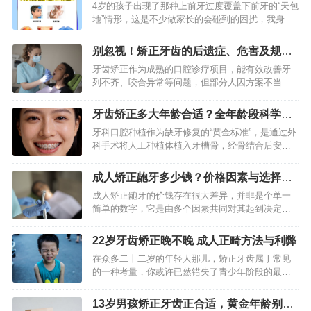
再决定
4岁的孩子出现了那种上前牙过度覆盖下前牙的“天包
地”情形，这是不少做家长的会碰到的困扰，我身为
专业人士觉得针对这个年龄段的矫正得慎重评估，
既不可以对潜在的颌骨发育问题予以忽视，又不可
别忽视！矫正牙齿的后遗症、危害及规避
以对正常的生长过程…
方法
牙齿矫正作为成熟的口腔诊疗项目，能有效改善牙
列不齐、咬合异常等问题，但部分人因方案不当、
护理疏忽或个体差异，可能出现轻微不适甚至后遗
症。需明确：矫正初期的酸胀、口腔溃疡等属正常
牙齿矫正多大年龄合适？全年龄段科学指
反应，多数可自行缓解，而…
南（2026版）
牙科口腔种植作为缺牙修复的“黄金标准”，是通过外
科手术将人工种植体植入牙槽骨，经骨结合后安装
牙冠，模拟天然牙齿形态与功能的现代化技术。相
较于传统镶牙方式，它凭借稳固性强、美观自然、
成人矫正龅牙多少钱？价格因素与选择全
不损伤邻牙等优势，成…
解析
成人矫正龅牙的价钱存在很大差异，并非是个单一
简单的数字，它是由多个因素共同对其起到决定作
用的，其范围在几千元到几万元之间徘徊不等，去
理解围绕着价格背后所存在的构成状况，能够助力
22岁牙齿矫正晚不晚 成人正畸方法与利弊
你做出更为明智的决策，从…
在众多二十二岁的年轻人那儿，矫正牙齿属于常见
的一种考量，你或许已然错失了青少年阶段的最佳
矫正时刻，然而这并不表明已然很晚，成年时期进
行正畸在技术层面是全然可行的，其目的不光在于
13岁男孩矫正牙齿正合适，黄金年龄别错