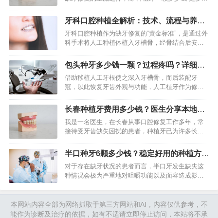
人首要关注的问题。2026年国家种植牙集采政策全
面落地，叠加地方医保补贴，单颗种植牙价格较往
牙科口腔种植全解析：技术、流程与养护
年大幅下降，目前…
指南（2026版）
牙科口腔种植作为缺牙修复的“黄金标准”，是通过外
科手术将人工种植体植入牙槽骨，经骨结合后安装
牙冠，模拟天然牙齿形态与功能的现代化技术。相
较于传统镶牙方式，它凭借稳固性强、美观自然、
包头种牙多少钱一颗？过程疼吗？详细解
不损伤邻牙等优势，成…
答来了
借助移植人工牙根使之深入牙槽骨，而后装配牙
冠，以此恢复牙齿外观与功能，人工植牙作为修复
缺牙颇为可靠的方式得以呈现。于包头地区，伴随
技术普及，植牙已然成为常规治疗选项，然而患者
长春种植牙费用多少钱？医生分享本地种
仍需知晓关键信息方可做出明…
牙手术过程与价格
我是一名医生，在长春从事口腔修复工作多年，常
接待受牙齿缺失困扰的患者，种植牙已为许多长春
市民首选，是目前最接近天然牙的修复方式，它植
入人工牙根支撑牙冠，既能恢复咀嚼功能，又能防
半口种牙6颗多少钱？稳定好用的种植方案
止牙槽骨萎缩，今天我会结…
解析
对于存在缺牙状况的患者而言，半口牙发生缺失这
种情况会极为严重地对咀嚼功能以及面容造成影
响。传统的活动假牙在稳定性以及舒适度方面表现
欠佳，然而半口种植牙现如今已然成为了主流的一
种修复方案。在这当中，有一…
本网站内容全部为网络抓取于第三方网站和AI，内容仅供参考，不
能作为诊断及治疗的依据，如有不适请立即停止访问，本站将不承