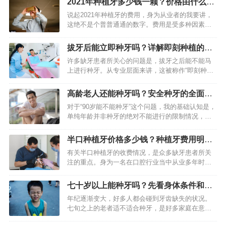
2021年种植牙多少钱一颗？价格由什么决
而它所需的费用，对于众多…
定？
说起2021年种植牙的费用，身为从业者的我要讲，
这绝不是个普普通通的数字。费用是受多种因素综
合起来影响的，有的是数千元，有的是数万元，差
距极大。只有理解费用的构成以及影响因素，才能
拔牙后能立即种牙吗？详解即刻种植的条
够做出明智的决策，防…
件和好处
许多缺牙患者所关心的问题是，拔牙之后能不能马
上进行种牙。从专业层面来讲，这被称作“即刻种
植”，也就是在进行拔牙操作的同一时间，把种植体
放进刚拔过牙的牙槽窝当中。然而它并非对所有人
高龄老人还能种牙吗？安全种牙的全面评
都适宜，得对患者的牙槽…
估指南
对于“90岁能不能种牙”这个问题，我的基础认知是，
单纯年龄并非种牙的绝对不能进行的限制情况，不
过得对老人整体的身体状况以及口腔方面的条件做
全面的评估。在临床实际操作当中，我给好多80岁
半口种植牙价格多少钱？种植牙费用明细
往上的老人成功做…
与报价解析
有关半口种植牙的收费情况，是众多缺牙患者所关
注的重点。身为一名在口腔行业当中从业多年时光
的修复医生，我深切明白这项治疗的价格构成繁
杂，并非是一个单纯的数字。它是由多个环节一同
七十岁以上能种牙吗？先看身体条件和口
决定的，从开展检查评估，到…
腔问题处理
年纪逐渐变大，好多人都会碰到牙齿缺失的状况。
七旬之上的老者适不适合种牙，是好多家庭在意的
话题。我接触了众多高龄患者，从临床实践来讲，