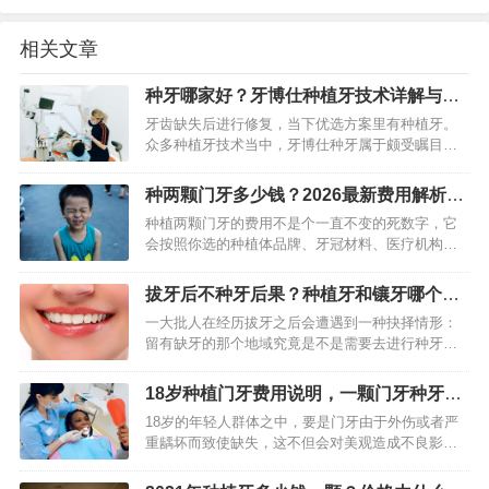
相关文章
种牙哪家好？牙博仕种植牙技术详解与适
用人群
牙齿缺失后进行修复，当下优选方案里有种植牙。
众多种植牙技术当中，牙博仕种牙属于颇受瞩目的
那一种技能，在临床应用这个范畴内越来越受广泛
关注意思。它主要是通过植入人工牙根这种办法，
种两颗门牙多少钱？2026最新费用解析与
进而切实恢复牙齿的功能以…
价格构成
种植两颗门牙的费用不是个一直不变的死数字，它
会按照你选的种植体品牌、牙冠材料、医疗机构、
所在地区等好多因素大幅波动，整体看单颗门牙种
植费用一般在1万到3万元范围，这样两颗门牙总体
拔牙后不种牙后果？种植牙和镶牙哪个
花费大概在2万至6万元…
好？对比分析告诉你
一大批人在经历拔牙之后会遭遇到一种抉择情形：
留有缺牙的那个地域究竟是不是需要去进行种牙操
作。仅仅缺失一颗牙齿，表面看上去好像是一件微
不足道的小事情，然而要是长时间不去予以处理的
18岁种植门牙费用说明，一颗门牙种牙多
话，极有可能引发一连串的…
少钱，费用包含哪些项目
18岁的年轻人群体之中，要是门牙由于外伤或者严
重龋坏而致使缺失，这不但会对美观造成不良影
响，甚至还极有可能对自信心予以打击。当前，种
植牙乃是修复缺失牙的主流且长效的一种方式，然