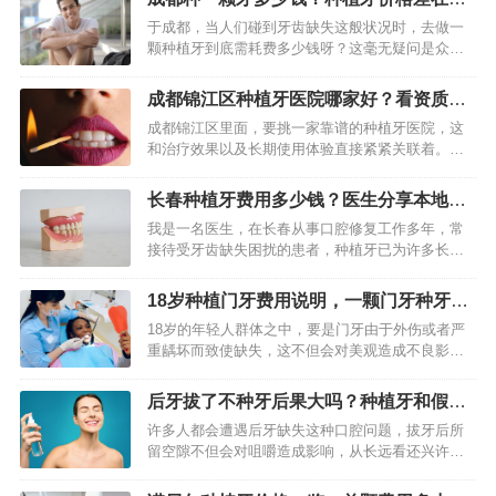
口腔的条件，结合预算…
（价格/品牌/医院解析）
于成都，当人们碰到牙齿缺失这般状况时，去做一
颗种植牙到底需耗费多少钱呀？这毫无疑问是众多
缺牙患者最为关注的关键问题呢。 处于成都口腔领
域多年从事相关工作的人员，我深刻知晓种植牙费
成都锦江区种植牙医院哪家好？看资质医
用不是单一固定数值。事…
生是关键
成都锦江区里面，要挑一家靠谱的种植牙医院，这
和治疗效果以及长期使用体验直接紧紧关联着。锦
江区当中口腔机构数量是非常多的，可是它们的水
平高低不一样，存在参差不齐的状况。我作为业内
长春种植牙费用多少钱？医生分享本地种
人士，认为关键要看医院有…
牙手术过程与价格
我是一名医生，在长春从事口腔修复工作多年，常
接待受牙齿缺失困扰的患者，种植牙已为许多长春
市民首选，是目前最接近天然牙的修复方式，它植
入人工牙根支撑牙冠，既能恢复咀嚼功能，又能防
18岁种植门牙费用说明，一颗门牙种牙多
止牙槽骨萎缩，今天我会结…
少钱，费用包含哪些项目
18岁的年轻人群体之中，要是门牙由于外伤或者严
重龋坏而致使缺失，这不但会对美观造成不良影
响，甚至还极有可能对自信心予以打击。当前，种
植牙乃是修复缺失牙的主流且长效的一种方式，然
后牙拔了不种牙后果大吗？种植牙和假牙
而它所需的费用，对于众多…
哪种好
许多人都会遭遇后牙缺失这种口腔问题，拔牙后所
留空隙不但会对咀嚼造成影响，从长远看还兴许引
发一系列口腔健康方面的问题，对于是否非得借助
种植牙来进行修复，得依据缺失牙所在位置、口腔