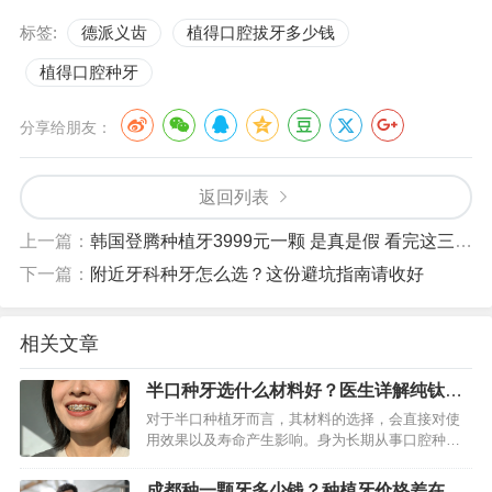
标签:
德派义齿
植得口腔拔牙多少钱
植得口腔种牙
分享给朋友：
返回列表
上一篇：
韩国登腾种植牙3999元一颗 是真是假 看完这三点再决定
下一篇：
附近牙科种牙怎么选？这份避坑指南请收好
相关文章
半口种牙选什么材料好？医生详解纯钛、
全瓷优劣，帮你省心做决定
对于半口种植牙而言，其材料的选择，会直接对使
用效果以及寿命产生影响。身为长期从事口腔种植
工作的医生，我觉得材料不存在绝对的“最好”这种情
况，而只是存在最适合的状况。患者需要依据自身
成都种一颗牙多少钱？种植牙价格差在哪