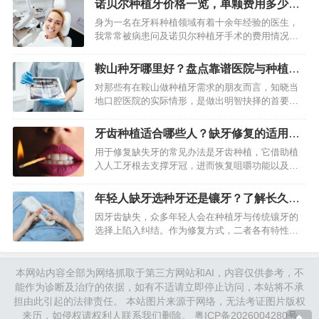
诺贝尔种植牙价格一览，单颗费用多少受
整体情形以及个人需求来全…
哪些因素影响？
身为一名在牙科种植领域有着十余年经验的医生，
我常常被病患问及诺贝尔种植牙手术的费用情况。
诺贝尔种植体是国际公认的一种高端品牌，其手术
价钱通常要比普通种植牙高出许多。不过具体的费
鞍山种牙哪里好？盘点靠谱医院与种植过
用并不是固定的数值，它会…
程详解
对那些有在鞍山做种植牙需求的朋友而言，知晓当
地口腔医院的实际情形，是做出明智抉择的首要步
骤。种植牙是一项精细的修复技术，医院所具备的
设备，医生拥有的经验，以及后续的维护服务，这
牙齿种植适合哪些人？缺牙修复的适用条
些都极为关键。本文会依据…
件与人群解析
用于修复缺失牙的常见办法是牙齿种植，它借助植
入人工牙根去支撑牙冠，进而恢复咀嚼功能以及美
观，然而并非所有人适宜做这项手术，需综合考量
口腔条件、健康状况、年龄等因素。 牙齿种植是什
年轻人缺牙选种牙还是镶牙？了解长久利
么 一种在牙槽骨内植入…
弊再做决定
因牙齿缺失，众多年轻人会在种植牙与传统镶牙的
选择上陷入纠结。作为修复方式，二者各有特性，
然而选择的关键并非单纯的好坏之别，而是哪一种
方案对于你长期的口腔健康、生活质量以及实际状
况而言更为契合。年轻人的…
本网站内容全部为网络抓取于第三方网站和AI，内容仅供参考，不
能作为诊断及治疗的依据，如有不适请立即停止访问，本站将不承
担由此引起的法律责任。 本站图片来源于网络，无法考证图片版权
来历，如侵权请权利人联系我们删除。
粤ICP备2026004280号