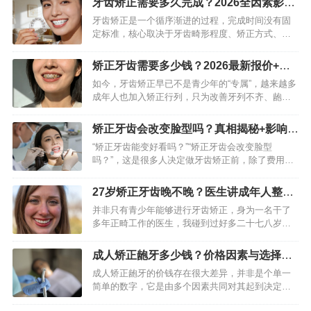
牙齿矫正需要多久完成？2026全因素影响
价格组构，能够助力患者做…
指南
牙齿矫正是一个循序渐进的过程，完成时间没有固
定标准，核心取决于牙齿畸形程度、矫正方式、年
龄及个人配合度，整体周期通常在1-3年不等。不少
矫正人群都希望快速完成矫正，但盲目追求速度可
矫正牙齿需要多少钱？2026最新报价+省
能影响矫正效果与口腔…
钱避坑指南
如今，牙齿矫正早已不是青少年的“专属”，越来越多
成年人也加入矫正行列，只为改善牙列不齐、龅
牙、地包天等问题，重拾整齐笑容。但提及矫正，
大家最关心的还是“矫正牙齿需要多少钱”。其实，牙
矫正牙齿会改变脸型吗？真相揭秘+影响程
齿矫正没有统一定价…
度全解析
“矫正牙齿能变好看吗？”“矫正牙齿会改变脸型
吗？”，这是很多人决定做牙齿矫正前，除了费用、
周期外最关心的问题。网上不乏“矫正牙齿堪比换头”
“正畸后圆脸变鹅蛋脸”的案例，也有不少人反馈“矫
27岁矫正牙齿晚不晚？医生讲成年人整牙
正后脸型毫无变…
利弊与最佳时机
并非只有青少年能够进行牙齿矫正，身为一名干了
多年正畸工作的医生，我碰到过好多二十七八岁乃
至年纪更大的矫正者。回答是清晰的：27岁肯定能
够做牙齿矫正。年龄自身不是起决定作用的障碍，
成人矫正龅牙多少钱？价格因素与选择全
虽说成年人的颌骨已经固…
解析
成人矫正龅牙的价钱存在很大差异，并非是个单一
简单的数字，它是由多个因素共同对其起到决定作
用的，其范围在几千元到几万元之间徘徊不等，去