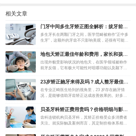
相关文章
门牙中间多生牙矫正图全解析：拔牙前后
对比、效果一目了然
多生牙长在两颗门牙之间，医学范畴被称作“正中多
生牙”，这额外的牙齿不只影响美观，还很有可能致
使门牙出现缝隙、变得拥挤、牙根被吸收，甚至引
发囊肿。医生制定方案以及患者理解治疗，关键所
地包天矫正最佳年龄和费用，家长和孩子
依据的是矫正图，其中…
要知道
出现外貌受影响状况的地包天，在医学领域被称作
前牙反颌，它有极大可能性对咀嚼功能以及颞下颌
关节的健康造成损害，矫正眼下这种地包天存在着
明确的最佳干预时期，当下其价格借助此个体情
23岁矫正龅牙来得及吗？成人整牙最佳时
况、矫正方式以及地区之间的…
机与时长详解
在专业正畸医生给到的视角里，23 岁存在龅牙情
况，是能够借助牙齿矫正达成改善效果的。好多人
错误地觉得牙齿矫正只是青少年才有的“专利”，事实
上成年人的颌骨尽管已经发育到定型状态，不过牙
贝圣牙科矫正费用贵吗？价格明细与影响
齿依旧能够于科学施…
因素详解
齿科连锁机构贝圣牙科，其矫正价格受众多消费者
关注。就实际触及案例而言，其定制价格体系相对
明晰，然而具体所需费用会因矫治难度、矫治器种
类以及医生资历等诸多因素而出现较大不同。知悉