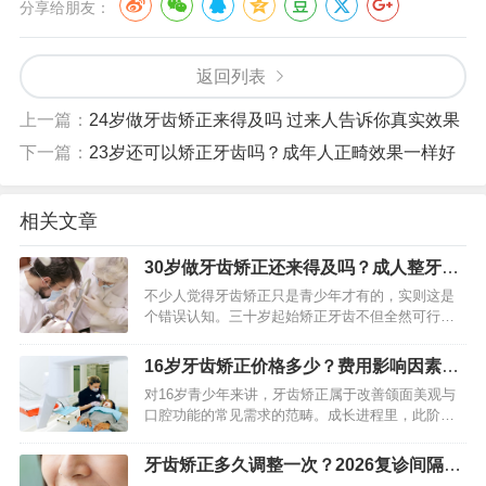
分享给朋友：
返回列表
上一篇：
24岁做牙齿矫正来得及吗 过来人告诉你真实效果
下一篇：
23岁还可以矫正牙齿吗？成年人正畸效果一样好
相关文章
30岁做牙齿矫正还来得及吗？成人整牙需
要多长时间
不少人觉得牙齿矫正只是青少年才有的，实则这是
个错误认知。三十岁起始矫正牙齿不但全然可行，
并且正愈发普遍起来。成年人的骨骼虽说已然定
型，然而牙齿在矫治力作用下依旧能够移动。重点
16岁牙齿矫正价格多少？费用影响因素全
在于拟定契合成年人生理特性…
解析
对16岁青少年来讲，牙齿矫正属于改善颌面美观与
口腔功能的常见需求的范畴。成长进程里，此阶段
青少年对自身形象关注度日益提升，牙齿矫正不但
能使笑容更具自信，还对提升口腔健康水平有益。
牙齿矫正多久调整一次？2026复诊间隔指
家长向专业人士咨询牙齿…