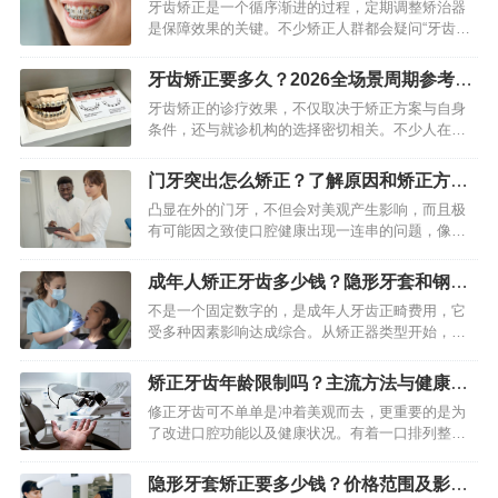
南+影响因素
牙齿矫正是一个循序渐进的过程，定期调整矫治器
是保障效果的关键。不少矫正人群都会疑问“牙齿矫
正多久需要调整一次”，其实调整间隔并非固定值，
核心取决于矫治器类型、牙齿畸形程度、年龄及牙
牙齿矫正要多久？2026全场景周期参考
齿移动进度，通常在4…
+提速技巧
牙齿矫正的诊疗效果，不仅取决于矫正方案与自身
条件，还与就诊机构的选择密切相关。不少人在矫
正时都会纠结：选专业口腔医院还是综合类正规医
院的口腔科？两者各有优势，适配不同需求与场
门牙突出怎么矫正？了解原因和矫正方
景，无绝对优劣之分，核心在…
法，改善美观与健康
凸显在外的门牙，不但会对美观产生影响，而且极
有可能因之致使口腔健康出现一连串的问题，像增
添牙齿受到外伤的风险，造成咀嚼功能有所下降，
甚至于弄出颞下颌关节出现紊乱失调的状况。就大
成年人矫正牙齿多少钱？隐形牙套和钢牙
多数患者而言，及时去寻觅…
价格差多少？
不是一个固定数字的，是成年人牙齿正畸费用，它
受多种因素影响达成综合。从矫正器类型开始，到
治疗复杂程度，再到所在城市消费水平，每一项都
能让最终价格产生数千乃至数万元差异。了解这些
矫正牙齿年龄限制吗？主流方法与健康好
构成部分，对我们考虑正畸…
处全解析
修正牙齿可不单单是冲着美观而去，更重要的是为
了改进口腔功能以及健康状况。有着一口排列整齐
的牙齿，能够提高咀嚼的效率，减少清洁的困难程
度，切实预防龋齿以及牙周病的出现。当下的正畸
隐形牙套矫正要多少钱？价格范围及影响
技术已然相当成熟，能够给…