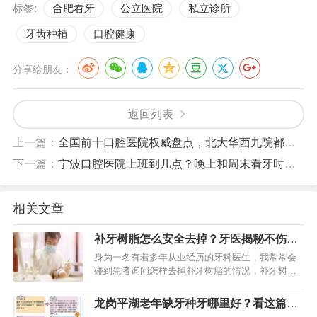
标签:
合肥看牙
公立医院
私立诊所
牙齿种植
口腔健康
分享给朋友：
返回列表
上一篇：
全国前十口腔医院权威盘点，北大华西九院都在榜
下一篇：
宁波口腔医院上班到几点？晚上和周末看牙时间指南
相关文章
补牙树脂怎么安全去掉？牙医揭秘不伤牙
齿的专业步骤
身为一名有着多年从业经历的牙科医生，我常常会
碰到患者询问怎样去掉补牙树脂的情况，补牙树脂
是常用的牙齿修复材料，不过在一些情形下确实是
需要去掉的，像修复体老化、继发龋坏或者美观需
龙岗平湖老年缺牙种牙哪里好？看这篇就
求发生改变等，去掉的过程…