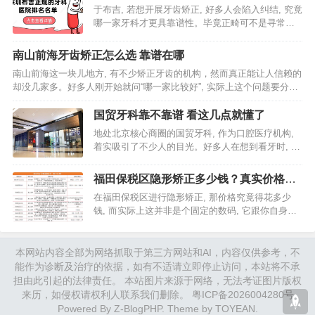
于布吉, 若想开展牙齿矫正, 好多人会陷入纠结, 究竟
哪一家牙科才更具靠谱性。毕竟正畸可不是寻常小
事情, 一旦戴上牙套, 那可是一年半载乃至更漫长的
时间, 若选错了地方, 不光是钱财被浪费, 还极有可…
南山前海牙齿矫正怎么选 靠谱在哪
南山前海这一块儿地方, 有不少矫正牙齿的机构，然而真正能让人信赖的
却没几家多。好多人刚开始就问“哪一家比较好”, 实际上这个问题要分开
来看, 技术方面、医生方面、价格方面、服务方面, 每一个方面都与矫…
国贸牙科靠不靠谱 看这几点就懂了
地处北京核心商圈的国贸牙科, 作为口腔医疗机构,
着实吸引了不少人的目光。好多人在想到看牙时, 头
一个反应便是“会不会遭遇被坑的情况”, “技术到底行
不行”。那国贸牙科究竟靠不靠谱呢, 光听广告可不
福田保税区隐形矫正多少钱？真实价格解
行…
析
在福田保税区进行隐形矫正, 那价格究竟得花多少
钱, 而实际上这并非是个固定的数码, 它跟你自身的
牙齿状况、所挑选的品牌以及诊所方面的收费模式
都是直接关联着的。隐形矫正并非是一口价, 反而是
一个依据个体…
本网站内容全部为网络抓取于第三方网站和AI，内容仅供参考，不
能作为诊断及治疗的依据，如有不适请立即停止访问，本站将不承
担由此引起的法律责任。 本站图片来源于网络，无法考证图片版权
来历，如侵权请权利人联系我们删除。
粤ICP备2026004280号
Powered By
Z-BlogPHP
. Theme by
TOYEAN
.