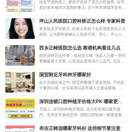
够了
住在平湖的老人, 要是牙齿掉了该怎么吃饭呢, 这可
是好多本地街坊发愁的事儿, 关于种牙跟镶牙是有区
别的, 可不是简简单单安副假牙就结束了这么个情
况, 对于龙岗平湖那些老年朋友来讲, 出现缺牙要种
坪山人民医院口腔科矫正怎么样 专家科普
牙这件…
要是提及牙齿矫正, 好多人的首个反应便是前往公立
医院, 认为那样能够让人觉得可靠、安心。坪山人民
医院口腔科所开展的矫正项目, 的确引起了不少本地
居民的留意。身为长时间从事口腔正畸工作中专业
西乡正畸医院怎么选 靠谱机构看这几点
的人员, 我…
把牙齿矫正这件事，也就是正畸, 很多人只要一想到
要佩戴那个牙套, 心里就会觉得没什么底气, 尤其是
在西乡这边, 牙科诊所数量如此之多, 到底哪一家才
是真正靠谱的呢? 我见到过非常多的人由于选错了地
国贸附近牙科种牙哪家好
方,…
在北京的区域之中, 国贸商圈属于黄金地段, 于此处,
大量的白领、企业高管以及外籍人士都会聚集。对
于那些有在国贸附近种牙需求的朋友, 情况是时间显
得很宝贵, 并且对于品质有着较高要求, 那么选择一
深圳连锁口腔种植牙价格大PK 哪家更划
个可…
算
市场上, 深圳的种植牙领域, 这几年呈现出极为激
烈、竞争异常多的态势, 连锁口腔机构一家紧接着一
家不断开设, 大幅降价广告变得铺天盖地。众多人一
旦搜索“种植牙价格”, 所望见的数字出现范围从三千
布吉正畸选哪家牙科好 这些细节要注意
直至两…