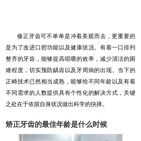
修正牙齿可不单单是冲着美观而去，更重要的
是为了改进口腔功能以及健康状况。有着一口排列
整齐的牙齿，能够提高咀嚼的效率，减少清洁的困
难程度，切实预防龋齿以及牙周病的出现。当下的
正畸技术已然相当成熟，能够给不同年龄以及有着
不同需求的人数提供具有个性化的解决方式，关键
之处在于依据自身状况做出科学的抉择。
矫正牙齿的最佳年龄是什么时候