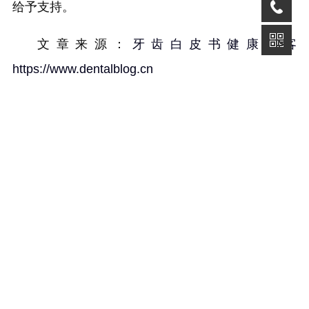
给予支持。
文章来源：
牙齿白皮书健康博客
https://www.dentalblog.cn