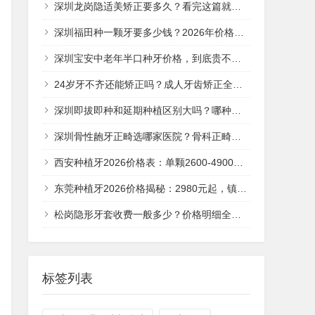
深圳龙岗隐适美矫正要多久？看完这篇就清楚了
深圳福田种一颗牙要多少钱？2026年价格全解析
深圳宝安中老年半口种牙价格，到底贵不贵？
24岁牙不齐还能矫正吗？成人牙齿矫正全攻略
深圳即拔即种和延期种植区别大吗？哪种更划算？
深圳骨性龅牙正畸选哪家医院？骨科正畸避坑全攻略
西安种植牙2026价格表：单颗2600-4900元贵不贵？
东莞种植牙2026价格揭秘：2980元起，镇街哪家性价比高？
松岗隐形牙套收费一般多少？价格明细全解析
标签列表