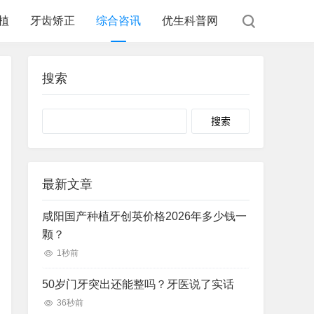
植
牙齿矫正
综合咨讯
优生科普网
搜索
Search
最新文章
咸阳国产种植牙创英价格2026年多少钱一
颗？
1秒前
50岁门牙突出还能整吗？牙医说了实话
36秒前