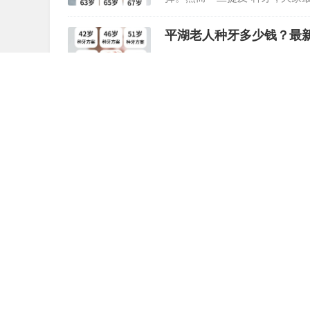
个数字, 它受到种…
平湖老人种牙多少钱？最
平湖老人种牙价格受哪些因素影
衣物那般, 价格的所处水平主
人缺失一两颗牙齿的…
国贸附近牙科种牙哪家好
在北京的区域之中, 国贸商圈属
集。对于那些有在国贸附近种牙需
那么选择一个可…
深圳连锁口腔种植牙价格大
市场上, 深圳的种植牙领域, 
一家不断开设, 大幅降价广告变
从三千直至两…
布吉正畸选哪家牙科好 这
于布吉, 若想开展牙齿矫正, 