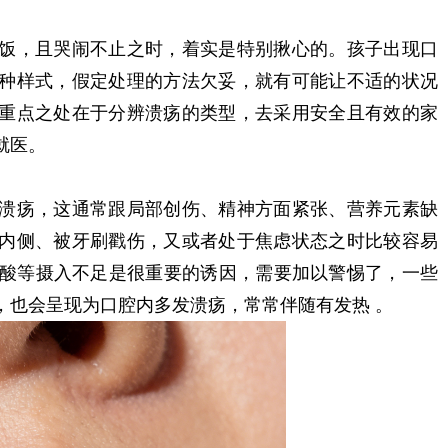
饭，且哭闹不止之时，着实是特别揪心的。孩子出现口
种样式，假定处理的方法欠妥，就有可能让不适的状况
重点之处在于分辨溃疡的类型，去采用安全且有效的家
就医。
溃疡，这通常跟局部创伤、精神方面紧张、营养元素缺
内侧、被牙刷戳伤，又或者处于焦虑状态之时比较容易
、叶酸等摄入不足是很重要的诱因，需要加以警惕了，一些
，也会呈现为口腔内多发溃疡，常常伴随有发热 。