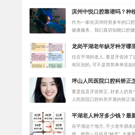
务。然而要寻觅到真正契合自身
滨州中悦口腔靠谱吗？种
作为一家在滨州经营多年的口腔
健康服务。我们真切知晓口腔健
队，均秉持以高标准来规范自身
龙岗平湖老年缺牙种牙哪
住在平湖的老人, 要是牙齿掉了
有区别的, 可不是简简单单安副
牙要种牙这件…
坪山人民医院口腔科矫正怎
要是提及牙齿矫正, 好多人的
人民医院口腔科所开展的矫正项
作中专业的人员, 我…
平湖老人种牙多少钱？最
在平湖这个地方, 不少老年朋
择。然而一旦提及“种牙”, 