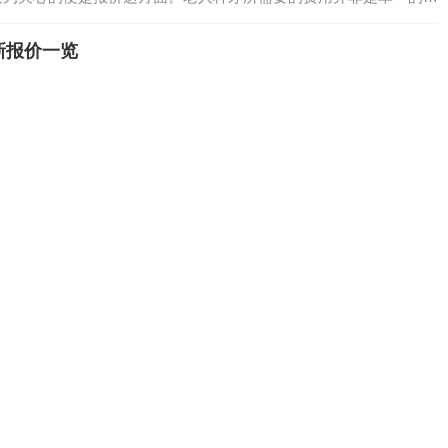
新报价一览
响 平湖老人种牙的报价并非是个维持不变的特定数值, 其类似购买
要取决于材质以及工艺。老年群体的牙齿具体状况较为繁杂, 存在部分
于黄金地段, 于此处, 大量的白领、企业高管以及外籍人士都会聚
求的朋友, 情况是时间显得很宝贵, 并且对于品质有着较高要求,
PK 哪家更划算
这几年呈现出极为激烈、竞争异常多的态势, 连锁口腔机构一家紧接着
得铺天盖地。众多人一旦搜索“种植牙价格”, 所望见的数字出现范围
些细节要注意
好多人会陷入纠结, 究竟哪一家牙科才更具靠谱性。毕竟正畸可不是寻