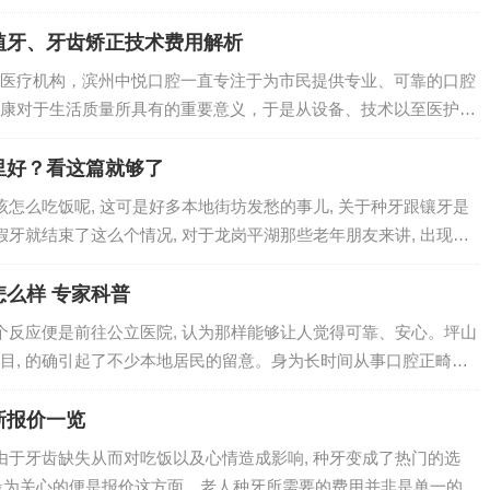
、…
植牙、牙齿矫正技术费用解析
医疗机构，滨州中悦口腔一直专注于为市民提供专业、可靠的口腔
康对于生活质量所具有的重要意义，于是从设备、技术以至医护团
…
里好？看这篇就够了
该怎么吃饭呢, 这可是好多本地街坊发愁的事儿, 关于种牙跟镶牙是
假牙就结束了这么个情况, 对于龙岗平湖那些老年朋友来讲, 出现缺
么样 专家科普
首个反应便是前往公立医院, 认为那样能够让人觉得可靠、安心。坪山
目, 的确引起了不少本地居民的留意。身为长时间从事口腔正畸工
新报价一览
友由于牙齿缺失从而对吃饭以及心情造成影响, 种牙变成了热门的选
大家最为关心的便是报价这方面。老人种牙所需要的费用并非是单一的某