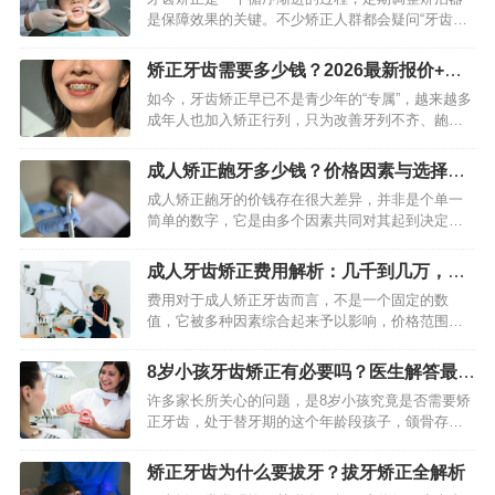
是保障效果的关键。不少矫正人群都会疑问“牙齿矫
正多久需要调整一次”，其实调整间隔并非固定值，
核心取决于矫治器类型、牙齿畸形程度、年龄及牙
矫正牙齿需要多少钱？2026最新报价+省
齿移动进度，通常在4…
钱避坑指南
如今，牙齿矫正早已不是青少年的“专属”，越来越多
成年人也加入矫正行列，只为改善牙列不齐、龅
牙、地包天等问题，重拾整齐笑容。但提及矫正，
大家最关心的还是“矫正牙齿需要多少钱”。其实，牙
成人矫正龅牙多少钱？价格因素与选择全
齿矫正没有统一定价…
解析
成人矫正龅牙的价钱存在很大差异，并非是个单一
简单的数字，它是由多个因素共同对其起到决定作
用的，其范围在几千元到几万元之间徘徊不等，去
理解围绕着价格背后所存在的构成状况，能够助力
成人牙齿矫正费用解析：几千到几万，到
你做出更为明智的决策，从…
底怎么算
费用对于成人矫正牙齿而言，不是一个固定的数
值，它被多种因素综合起来予以影响，价格范围在
数千元到数万元之间。若想得到准确的预算，不能
仅仅去看单方面的报价，一定要知晓费用所构成的
8岁小孩牙齿矫正有必要吗？医生解答最佳
完整框架，并且结合自身牙齿…
时机与方法
许多家长所关心的问题，是8岁小孩究竟是否需要矫
正牙齿，处于替牙期的这个年龄段孩子，颌骨存在
生长潜力，针对一些特定的牙齿以及颌骨问题，早
期干预常常能够收获更好的效果，然而并非所有情
矫正牙齿为什么要拔牙？拔牙矫正全解析
形都要立刻进行处理。…