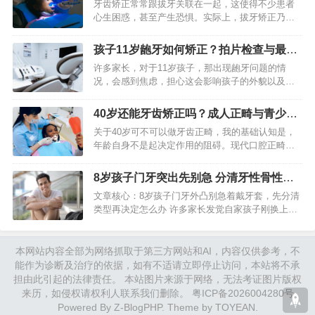
牙齿矫正常常跟拔牙关联在一起，这使得不少患者
心生困惑，甚至产生恐惧。实际上，拔牙矫正乃是
正畸治疗里一种常见且成熟的手段，其目的在于为
牙齿移动创造必需的空间，用以解决牙列拥挤、前
孩子11岁龅牙如何矫正？拍片检查与最佳
突等问题，最终达成功能与…
方法详解
许多家长，对于11岁孩子，那出现龅牙问题的情
况，会感到焦虑，担心这会影响孩子的外貌以及健
康。我，是儿童早期矫治领域的从业者，我认为，
11岁是进行牙齿矫正干预的一个时期，这个时期非
40岁还能牙齿矫正吗？成人正畸与青少年
常关键，而且还很理想。…
的区别
关于40岁可不可以做牙齿正畸，我的基础认知是，
年龄自身不是起决定作用的阻碍。现代口腔正畸技
术在发展，这使得包括40岁以上人群的成年人，全
然有机会借由科学矫正去改进牙齿排列与咬合关
8岁孩子门牙突出先别急 分清牙性骨性再
系。重点所在是要开展全…
矫正
文章核心：8岁孩子门牙外凸别急着戴牙套，先分清
类型再决定怎么办 许多家长发觉自家孩子刚换上的
门牙既大且歪，并且还向外翘，其第一反应便是赶
忙去进行矫正。实际上，8岁正处在“丑小鸭期”，部
分门牙突出属于暂…
本网站内容全部为网络抓取于第三方网站和AI，内容仅供参考，不
能作为诊断及治疗的依据，如有不适请立即停止访问，本站将不承
担由此引起的法律责任。 本站图片来源于网络，无法考证图片版权
来历，如侵权请权利人联系我们删除。
粤ICP备2026004280号
Powered By
Z-BlogPHP
. Theme by
TOYEAN
.