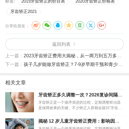
标签:
2019牙齿矫正的价目表
2020牙齿矫正价格表
牙齿矫正2021
分享给朋友：
返回列表
上一篇：
2023牙齿矫正费用大揭秘，从一两万到五万多都有，看看你适合哪种
下一篇：
孩子几岁能做牙齿矫正？7-9岁早期干预和青少年黄金期详解
相关文章
牙齿矫正多久调整一次？2026复诊间隔指
南+影响因素
牙齿矫正是一个循序渐进的过程，定期调整矫治器
是保障效果的关键。不少矫正人群都会疑问“牙齿矫
正多久需要调整一次”，其实调整间隔并非固定值，
核心取决于矫治器类型、牙齿畸形程度、年龄及牙
揭秘 12 岁儿童牙齿矫正费用：影响因素 +
齿移动进度，通常在4…
高性价比方案
牙齿矫正是一个循序渐进的过程，定期调整矫治器