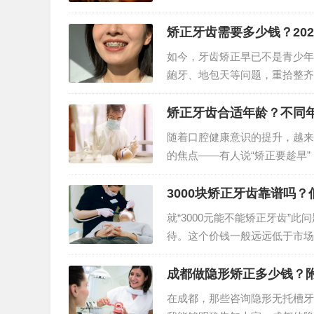
万。接下来，我会详细剖析费…
矫正牙齿需要多少钱？20
如今，牙齿矫正早已不是青少年
龅牙、地包天等问题，重拾整齐
实，牙齿矫正没有统一定价…
矫正牙齿合适年龄？不同
随着口腔健康意识的提升，越来
的焦点——有人说“矫正要趁早
果最好？其实，牙齿矫正…
3000块矫正牙齿靠谱吗
就“3000元能不能矫正牙齿”
待。这个价钱一般远远低于市场
我劝告大家在留意价格之…
成都做隐形矫正多少钱？
在成都，那些咨询隐形无托槽牙