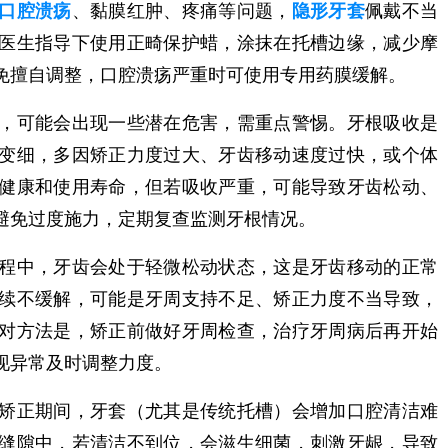
口腔溃疡
、黏膜红肿、疼痛等问题，
隐形牙套
佩戴不当
医生指导下使用正畸保护蜡，涂抹在托槽边缘，减少摩
免擅自调整，口腔溃疡严重时可使用专用药膜缓解。
，可能会出现一些潜在危害，需重点警惕。牙根吸收是
变细，多因矫正力度过大、牙齿移动速度过快，或个体
健康和使用寿命，但若吸收严重，可能导致牙齿松动、
避免过度施力，定期复查监测牙根情况。
程中，牙齿会处于轻微松动状态，这是牙齿移动的正常
续不缓解，可能是牙周支持不足、矫正力度不当导致，
对方法是，矫正前做好牙周检查，治疗牙周病后再开始
现异常及时调整力度。
矫正期间，牙套（尤其是传统托槽）会增加口腔清洁难
缝隙中，若清洁不到位，会滋生细菌，刺激牙龈，导致