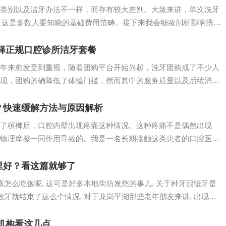
类别以及洁牙办法不一样，而存有较大差别。大致来讲，单次洗牙
之间，这是多数人要知晓的基础费用范畴。接下来我会细致剖析影响洗牙
择正规口腔诊所洁牙套餐
年来愈发受到重视，随着团购平台开始兴起，洗牙团购成了不少人
现，团购的确降低了体验门槛，然而其中的服务质量以及后续消费
…
？快速缓解方法与原因解析
了槟榔后，口腔内壁出现疼痛这种情况。这种疼痛不是偶然出现
物理摩擦一同作用导致的。我是一名长期接触这类患者的口腔医
这种…
里好？看这篇就够了
该怎么吃饭呢, 这可是好多本地街坊发愁的事儿, 关于种牙跟镶牙是
假牙就结束了这么个情况, 对于龙岗平湖那些老年朋友来讲, 出现缺
机构看这几点