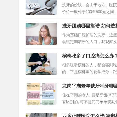
洗牙的价钱，会由于地方、医院
价位一般处于100至500元
费用的各类因素，助力你…
洗牙团购哪里靠谱 如何选
作为基础口腔护理的洗牙，近些
尝试定期洁牙的入口，我观察发
问题值得认真仔细考量，挑选合
槟榔吃多了口腔痛怎么办
很多咀嚼槟榔的人，都会碰到吃
的，它是槟榔里的化学成分，跟
生，我发现好多人一开始并不把
龙岗平湖老年缺牙种牙哪
住在平湖的老人, 要是牙齿掉了
有区别的, 可不是简简单单安副
牙要种牙这件…
西乡正畸医院怎么选 靠谱