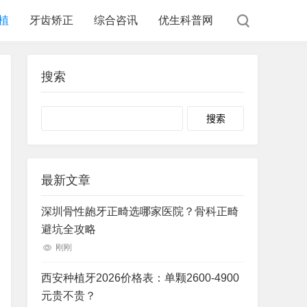
植
牙齿矫正
综合咨讯
优生科普网
搜索
Search
最新文章
深圳骨性龅牙正畸选哪家医院？骨科正畸
避坑全攻略
刚刚
西安种植牙2026价格表：单颗2600-4900
元贵不贵？