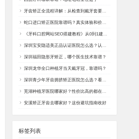
牙齿矫正全流程详解：从检查到戴牙套要多久
蛇口进口矫正医院靠谱吗？真实体验和价格全说清
《牙科口腔网站SEO搭建教程》从0到1建站排名实战
深圳宝安隐适美正品认证医院怎么选？认准这几点不踩坑
深圳福田隐形牙矫正，哪个医生技术靠谱？
深圳龙华全口种植牙当天戴牙冠，靠谱吗？
深圳青少年牙齿拥挤矫正医院怎么选？看这篇就够了
芜湖种植牙医院哪家好？性价比高的都在这了
安溪矫正牙齿去哪家好？这份避坑指南收好
标签列表