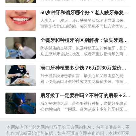
用”，觉得这仅仅是个简单数字，实际上，总费用乃
是综合计算得出的结果，会受到地区、品牌、医生
50岁种牙和镶牙哪个好？老人缺牙修复优
技术以及个人口腔状况…
缺点对比
人步入五十岁后，牙齿缺失的状况渐渐显露出来。
面临牙槽骨出现萎缩、邻牙呈现不同状态这类实际
情形，抉择种牙或者镶牙，已不再是单纯的费用对
比问题，而是一项要依据自身口腔状况、长期健康
全瓷牙和种植牙的区别解析：缺失牙选哪
规划以及实际预算来进行的…
种好？
陶瓷材质的全瓷牙，以及种植工艺的种植牙，是分
别去应对牙齿缺失状况，或者严重缺损情形的两种
占据主流地位的方式，然而，它们在工作原理方
面，以及适用情况方面，存在着截然不同的区别。
满口牙种植要多少钱？6万到30万差价在
简要来讲，全瓷牙在形态上更…
哪，一篇文章讲清楚
对于很多缺牙患者而言，最关心却又最困惑的问
题，便是满口牙做种植究竟要花费多少钱。市面
上，从几万到几十万的报价都存在，差距极大。实
际上，这个价格并没有统一标准，它是由种植体品
后牙拔了一定要种吗？不种牙的后果＋3种
牌、修复方式、牙槽骨条件、所…
情况可以不种
后牙被拔掉之后，是否要进行种植，这是好多患者
心存纠结的一个问题。身为从业十多年的牙科医
生，我见识过超多好多人，由于惧怕治疗，担忧费
用，就一直拖着不去处理，最终邻牙出现倾斜，对
颌牙开始伸长，结果反倒花费…
本网站内容全部为网络抓取于第三方网站和AI，内容仅供参考，不
能作为诊断及治疗的依据，如有不适请立即停止访问，本站将不承