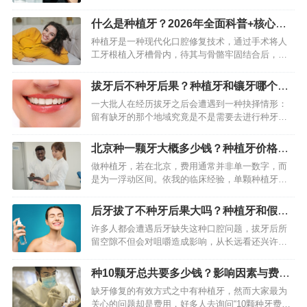
候，最为重视关心的问题常常是：这颗“新牙”能够使
用多长时间呢？依据临床的数据以及我所接触到的
什么是种植牙？2026年全面科普+核心优
数量众多的病例来看，…
势解析
种植牙是一种现代化口腔修复技术，通过手术将人
工牙根植入牙槽骨内，待其与骨骼牢固结合后，再
安装牙冠，模拟天然牙齿的形态与功能，为缺牙人
群提供长期稳定的修复方案。相较于传统镶牙，种
拔牙后不种牙后果？种植牙和镶牙哪个
植牙因不损伤邻牙、咀嚼效…
好？对比分析告诉你
一大批人在经历拔牙之后会遭遇到一种抉择情形：
留有缺牙的那个地域究竟是不是需要去进行种牙操
作。仅仅缺失一颗牙齿，表面看上去好像是一件微
不足道的小事情，然而要是长时间不去予以处理的
北京种一颗牙大概多少钱？种植牙价格明
话，极有可能引发一连串的…
细与影响因素
做种植牙，若在北京，费用通常并非单一数字，而
是为一浮动区间。依我的临床经验，单颗种植牙的
总花费一般于8000元至25000元人民币之间。此价格
差异主要取决于你所选择的种植体品牌、牙冠材
后牙拔了不种牙后果大吗？种植牙和假牙
料、手术复杂程度…
哪种好
许多人都会遭遇后牙缺失这种口腔问题，拔牙后所
留空隙不但会对咀嚼造成影响，从长远看还兴许引
发一系列口腔健康方面的问题，对于是否非得借助
种植牙来进行修复，得依据缺失牙所在位置、口腔
种10颗牙总共要多少钱？影响因素与费用
整体情形以及个人需求来全…
明细详解
缺牙修复的有效方式之中有种植牙，然而大家最为
关心的问题却是费用，好多人去询问“10颗种牙费