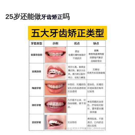
25岁还能做
吗
牙齿矫正