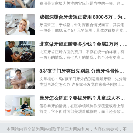
费用是大家极为关注的实际问题当中的一项。拜博
口腔身为连锁品牌，它的矫正收费并非是一个固定
不变的数字，而是一个依据个体情况予以制定的综
成都深覆合牙齿矫正费用 8000-5万，为什
合体系。弄清楚其收费构成…
么比普通矫正贵
牙齿矫正，于成都，针对深覆合情况而言，其费用
一般处于8000元至5万元的范围，具体这价格究竟是
多少，要视矫正方式、矫治器品牌以及医生资质而
定。深覆合这种状况，不仅会对美观产生影响，而
北京做牙齿正畸要多少钱？金属2万起，隐
且还会致使牙齿出现…
形5万，区别在这
北京牙齿正畸方面的费用，不存在统一的标准，有
一两万的情况，有七八万的情况，甚至还有更高的
情况是存在的。起决定作用的并非简单的“贵或便
宜”，而是你牙齿畸形的复杂程度，是你所选择的矫
8岁孩子门牙突出先别急 分清牙性骨性再
治器类型，还是医生的资…
矫正
文章核心：8岁孩子门牙外凸别急着戴牙套，先分清
类型再决定怎么办 许多家长发觉自家孩子刚换上的
门牙既大且歪，并且还向外翘，其第一反应便是赶
忙去进行矫正。实际上，8岁正处在“丑小鸭期”，部
暴牙怎么矫正？要拔牙吗？儿童成人不同
分门牙突出属于暂…
方案，30秒了解
俗称暴牙的情况，在医学领域称作深覆盖或者上颌
前突，它不但对面部美观造成影响，而且还会致使
前牙外伤风险有所上升、出现发音不清晰的状况、
引发嘴唇闭合存在困难等一系列问题。众多患者到
门诊时说的第一句话便是“…
本网站内容全部为网络抓取于第三方网站和AI，内容仅供参考，不