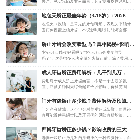
关注。就实际触及案例而言，其定制价格体系相对
明晰，然而具体所需费用会因矫治难度、矫治器种
类以及医生资历等诸多因素而出现较大不同。知悉
地包天矫正最佳年龄（3-18岁）+2026年
价格组构，能够助力患者做…
价格明细｜避坑指南
地包天（反颌）是常见的牙颌畸形，表现为下颌牙
齿前伸覆盖上颌牙齿，不仅影响咀嚼功能与面部美
观，还可能随生长加重颌骨发育异常。不少家长和
成年人关心地包天矫正的最佳年龄与费用，其实二
矫正牙齿会改变脸型吗？真相揭秘+影响程
者紧密相关——年龄不同，…
度全解析
“矫正牙齿能变好看吗？”“矫正牙齿会改变脸型
吗？”，这是很多人决定做牙齿矫正前，除了费用、
周期外最关心的问题。网上不乏“矫正牙齿堪比换头”
“正畸后圆脸变鹅蛋脸”的案例，也有不少人反馈“矫
成人牙齿矫正费用解析：几千到几万，到
正后脸型毫无变…
底怎么算
费用对于成人矫正牙齿而言，不是一个固定的数
值，它被多种因素综合起来予以影响，价格范围在
数千元到数万元之间。若想得到准确的预算，不能
仅仅去看单方面的报价，一定要知晓费用所构成的
门牙有缝矫正多少钱？费用解析及预算指
完整框架，并且结合自身牙齿…
南
门牙存在缝隙，这不但会对美观造成影響，而且还
有可能致使患龋齿以及牙周病的风险有所增加。身
为从事正畸工作多年的医生，我非常清楚患者最为
关注的是矫正所需的费用问题。此价格并非一成不
拜博牙齿矫正多少钱？影响收费的三大因
变，它是由多种因素共同作…
素分析
选择牙齿矫正乃是对自身健康的一种投资行为，而