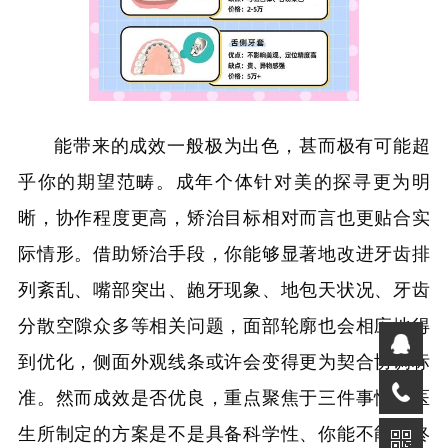
能带来的成效一般极为出色，甚而极有可能超
乎你的期望范畴。成年个体针对美的探寻更为明
晰，协作程度更高，矫治目标相对而言也更贴合实
际情形。借助矫治手段，你能够显著地改进牙齿排
列紊乱、嘴部突出、龅牙现象、地包天状况、牙齿
分散空隙众多等相关问题，面部轮廓也会相应地得
到优化，侧面外观线条或许会变得更为契合协调标
准。然而成效是否优良，重点聚焦于三件事情：医
生所制定的方案是不是具备科学性、你能不能始终